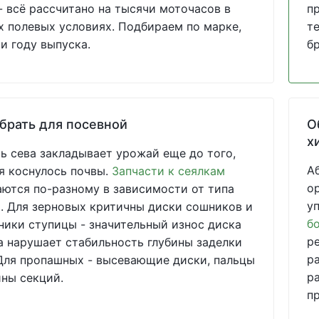
- всё рассчитано на тысячи моточасов в
п
 полевых условиях. Подбираем по марке,
т
и году выпуска.
б
брать для посевной
О
х
ь сева закладывает урожай еще до того,
А
я коснулось почвы.
Запчасти к сеялкам
о
ются по-разному в зависимости от типа
у
 Для зерновых критичны диски сошников и
б
ики ступицы - значительный износ диска
р
 нарушает стабильность глубины заделки
р
Для пропашных - высевающие диски, пальцы
р
ны секций.
п