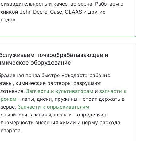
роизводительность и качество зерна. Работаем с
ехникой John Deere, Case, CLAAS и других
рендов.
бслуживаем почвообрабатывающее и
имическое оборудование
бразивная почва быстро «съедает» рабочие
рганы, химические растворы разрушают
плотнения.
Запчасти к культиваторам
и
запчасти к
оронам
- лапы, диски, пружины - стоит держать в
езерве.
Запчасти к опрыскивателям
-
аспылители, клапаны, шланги - определяют
авномерность внесения химии и норму расхода
репарата.