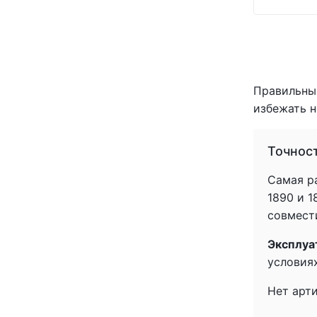
Правильный
избежать н
Точнос
Самая ра
1890 и 
совмести
Эксплуа
условиях
Нет арт