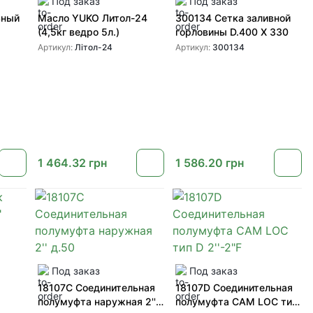
Под заказ
Под заказ
ьный
Масло YUKO Литол-24
300134 Сетка заливной
(4,5кг ведро 5л.)
горловины D.400 X 330
Артикул:
Літол-24
Артикул:
300134
1 464.32
грн
1 586.20
грн
Под заказ
Под заказ
18107C Соединительная
18107D Соединительная
полумуфта наружная 2''
полумуфта CAM LOC тип