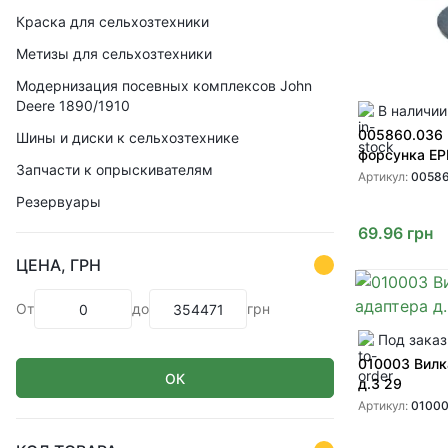
Краска для сельхозтехники
Метизы для сельхозтехники
Модернизация посевных комплексов John
Deere 1890/1910
В наличии
005860.036
Шины и диски к сельхозтехнике
форсунка E
Запчасти к опрыскивателям
Артикул:
00586
Резервуары
69.96
грн
ЦЕНА, ГРН
От
до
грн
Под заказ
010003 Вилк
ОК
д.3 29
Артикул:
0100