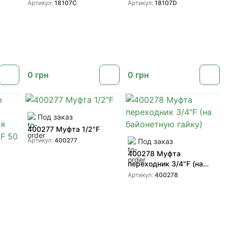
д.50
D 2''-2"F
Артикул:
18107C
Артикул:
18107D
0
грн
0
грн
Под заказ
400277 Муфта 1/2"F
Артикул:
400277
Под заказ
400278 Муфта
переходник 3/4"F (на
байонетную гайку)
Артикул:
400278
150
 MESH