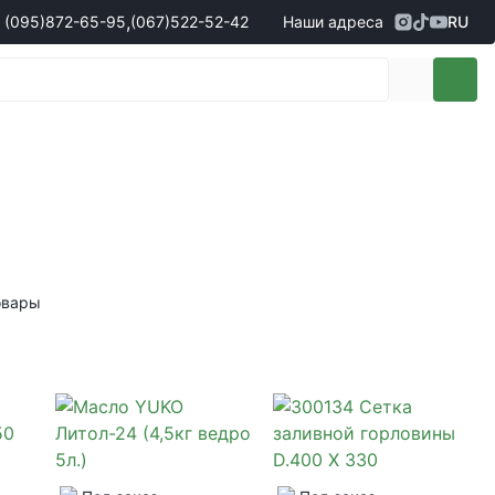
,
(095)
872-65-95
(067)
522-52-42
Наши адреса
RU
Адрес
г. Кропивницкий, ул. Первая
жеры по продаже запчастей
(095)
872-65-95
Выставочная, 10
- Олександр
(096)
042-43-03
- Сергій
(067)
522-52-42
- Сергій
(067)
120-27-20
- Владислав
Адрес
г. Винница (с. Винницкие хутора), ул.
Немировское шоссе, 90г
жеры по продаже техники
овары
(098)
230-22-30
- Євгеній
(098)
638-68-68
- Едуард
(097)
120-57-20
- Олександр