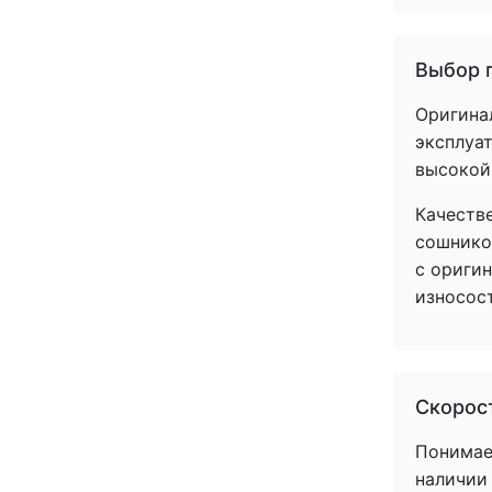
Выбор 
Оригина
эксплуат
высокой
Качеств
сошнико
с ориги
износос
Скорост
Понимаем
наличии