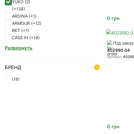
YUKO
(2)
(1)
(+138)
ARDINA
(+1)
0
грн
ARMOUR
(+12)
BKT
(+1)
CASE IH
(+18)
Под заказ
CHINA
(+1)
Развернуть
402990.04
CHOHO
(+28)
Артикул:
40299
ERIKS
(+1)
EU
(+18)
БРЕНД
FKL
(+1)
(16)
FUCHS
(+16)
GREAT PLAINS
(+55)
GREENLY
(+330)
ITALY
(+2)
John Deere
(+125)
KABAT
(+2)
KENDALL
(+1)
0
грн
KINZE
(+9)