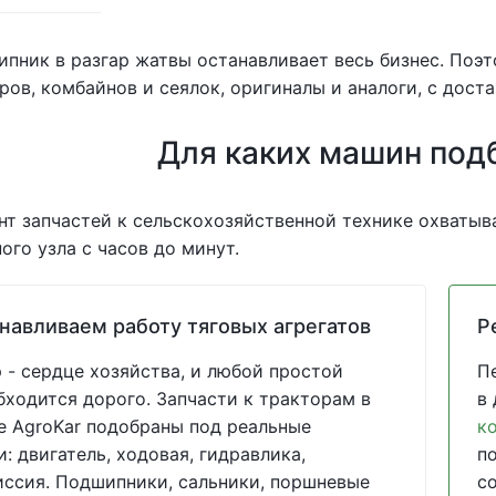
пник в разгар жатвы останавливает весь бизнес. Поэ
ров, комбайнов и сеялок, оригиналы и аналоги, с доста
Для каких машин под
т запчастей к сельскохозяйственной технике охватыва
ого узла с часов до минут.
навливаем работу тяговых агрегатов
Р
 - сердце хозяйства, и любой простой
П
бходится дорого. Запчасти к тракторам в
в
е AgroKar подобраны под реальные
к
и: двигатель, ходовая, гидравлика,
п
ссия. Подшипники, сальники, поршневые
с