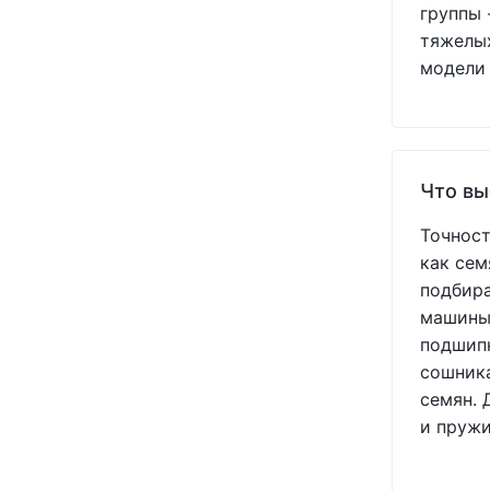
группы 
TIMKEN
(+1)
тяжелых
USA
(+11)
модели 
VADERSTAD
(+3)
WHITE
(+5)
YETTER
(+7)
Агоропласт
(+1)
УКР
(+1)
Что вы
Україна
(+213)
Точност
как сем
подбира
машины.
подшипн
сошника
семян. 
и пружи