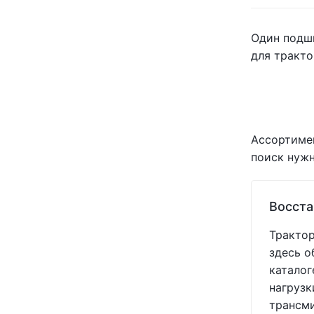
KLEAN-STRIP
(+1)
KOYO
(+1)
Один подши
KRAMP
(+61)
для тракто
MAYER-PRO
(+487)
MEXICO
(+6)
MOTUL
(+2)
NILS
(+1)
NT
(+1)
Ассортимен
NTN
(+1)
поиск нужн
OSMUNDSON
(+2)
PEER
(+3)
POLMAC
(+1)
Восста
PRECISION PLANTING
(+11)
RED E
(+29)
Трактор
ROYAL TIGER
(+5)
здесь о
SHOUP
(+384)
каталог
SKF
(+11)
нагрузк
SNR
(+2)
трансми
SPIKE
(+1)