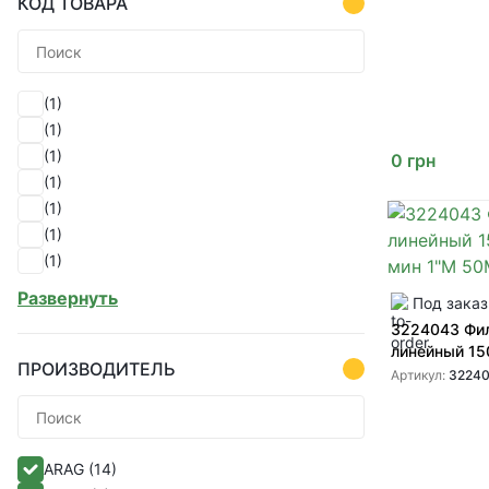
КОД ТОВАРА
(1)
(1)
(1)
0
грн
(1)
(1)
(1)
(1)
(1)
Развернуть
Под заказ
(1)
3224043 Фи
(1)
линейный 15
(1)
ПРОИЗВОДИТЕЛЬ
1"M 50M
Артикул:
3224
(1)
(1)
(1)
ARAG
(14)
(1)