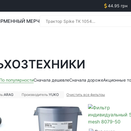
44.95 грн
РМЕННЫЙ МЕРЧ
Менед
ЬХОЗТЕХНИКИ
Менед
По популярности
Сначала дешевле
Сначала дороже
Акционные т
ь:
ARAG
Производитель:
YUKO
Очистить все фильтры