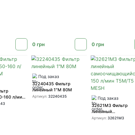
0
грн
0
грн
Под заказ
32240435 Фильтр
линейный 1"М 80М
льтр
Артикул:
32240435
0-160 л/мин
Под заказ
043
32621M3 Фильтр
линейный
самоочищающийся 
Артикул:
32621M3
л/мин T5M/T5 F 50