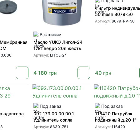
Под заказ
Фильтр индивидуал
50 mesh 8079-50
Артикул:
8079-PP-50
В наличии
 Мембранная
Масло YUKO Литол-24
PDM
17кг ведро 20л жесть
0.036
Артикул:
LITOL-24
4 180
грн
40
грн
Под заказ
Под заказ
а адаптера
092.173.00.00.00.1
116420 Патрубок
Удлинитель сопла
подвижный д.20 1"
03
Артикул:
86301751
Артикул:
116420