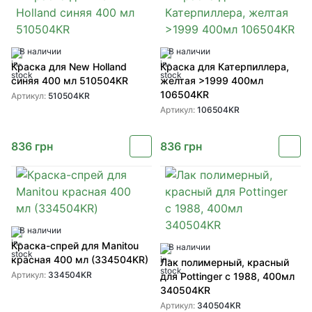
В наличии
В наличии
Краска для New Holland
Краска для Катерпиллера,
синяя 400 мл 510504KR
желтая >1999 400мл
106504KR
Артикул:
510504KR
Артикул:
106504KR
836
грн
836
грн
В наличии
Краска-спрей для Manitou
В наличии
красная 400 мл (334504KR)
Лак полимерный, красный
Артикул:
334504KR
для Pottinger с 1988, 400мл
340504KR
Артикул:
340504KR