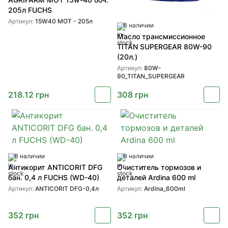
205л FUCHS
Артикул:
15W40 MOT - 205л
В наличии
Масло трансмиссионное
TITAN SUPERGEAR 80W-90
(20л.)
Артикул:
80W-
90_TITAN_SUPERGEAR
218.12
грн
308
грн
В наличии
В наличии
Антикорит ANTICORIT DFG
Очиститель тормозов и
бан. 0,4 л FUCHS (WD-40)
деталей Ardina 600 ml
Артикул:
ANTICORIT DFG-0,4л
Артикул:
Ardina_600ml
352
грн
352
грн