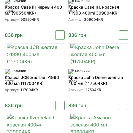
В наличии
В наличии
Краска Case IH черный 400
Краска Case IH, красная
мл (905504KR)
>1998 400ml 309004KR
Артикул:
905504KR
Артикул:
309004KR
836
грн
836
грн
В наличии
В наличии
Краска JCB желтая >1990
Краска John Deere желтая
400 мл (117004KR)
400 мл (117504KR)
Артикул:
117004KR
Артикул:
117504KR
836
грн
836
грн