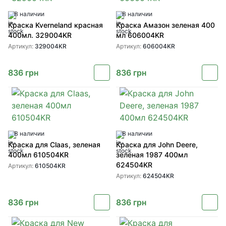
В наличии
В наличии
Краска Kverneland красная
Краска Амазон зеленая 400
400мл. 329004KR
мл 606004KR
Артикул:
329004KR
Артикул:
606004KR
836
грн
836
грн
В наличии
В наличии
Краска для Claas, зеленая
Краска для John Deere,
400мл 610504KR
зеленая 1987 400мл
624504KR
Артикул:
610504KR
Артикул:
624504KR
836
грн
836
грн