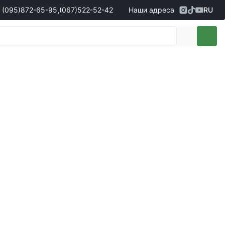
,
(095)
872-65-95
(067)
522-52-42
Наши адреса
RU
Адрес
г. Кропивницкий, ул. Первая
жеры по продаже запчастей
(095)
872-65-95
Выставочная, 10
- Олександр
(096)
042-43-03
- Сергій
(067)
522-52-42
- Сергій
(067)
120-27-20
- Владислав
Адрес
г. Винница (с. Винницкие хутора), ул.
Немировское шоссе, 90г
жеры по продаже техники
(098)
230-22-30
- Євгеній
(098)
638-68-68
- Едуард
(097)
120-57-20
- Олександр