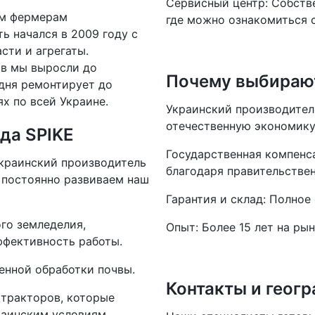
Сервисный центр: Собств
им фермерам
где можно ознакомиться с 
ь начался в 2009 году с
сти и агрегаты.
ов мы выросли до
Почему выбираю
дня ремонтирует до
ях по всей Украине.
Украинский производител
отечественную экономику 
да SPIKE
Государственная компенс
 украинский производитель
благодаря правительстве
 постоянно развиваем наш
Гарантия и склад: Полное
ого земледелия,
Опыт: Более 15 лет на ры
ффективность работы.
енной обработки почвы.
Контакты и геог
 тракторов, которые
раинским условиям.