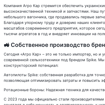
Компания Агро Кар стремится обеспечить украинск
высококачественной техникой и запчастями. Наш пут
небольшого вагончика, где продавались первые запча
Благодаря упорному труду и доверию наших клиент
масштабов современного предприятия, которое сего
тысячи агрегатов в год и внедряет инновации на пол
🚜 Собственное производство брен
Сегодня «Агро Кар» – это не только импортер, но и
современной сельхозтехники под брендом Spike. Мы
конструкторский потенциал:
Автопилоты Spike: собственная разработка для точн
позволяющая оптимизировать затраты и повысить э
Ротационные бороны: Надежная техника для качеств
С 2023 года мы официально стали производителями
сочетают в себе мощность и адаптированность к ук