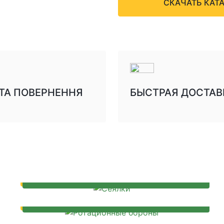
СКАЧАТЬ КАТ
т.д.
В нашем ассортименте вы 
Deere, Wil Rich, Case, DMI,
того мы предлагаем моде
высококачественных комп
 ТА ПОВЕРНЕННЯ
БЫСТРАЯ ДОСТАВ
СЕЯЛКИ
РОТАЦИОННЫЕ БОРОНЫ