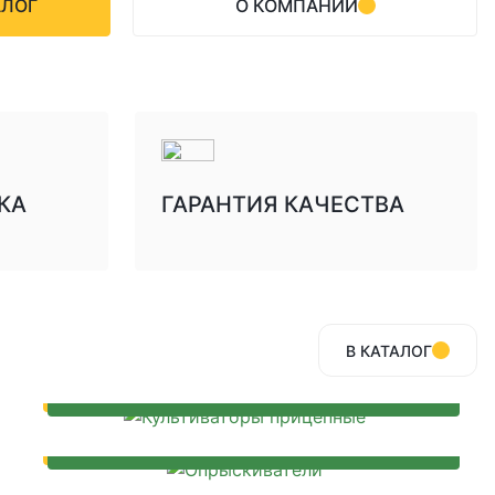
АЛОГ
О КОМПАНИИ
найдете запчасти для таких брендов как John
 Great Plains, Kinze, Kraus и многие другие. Кроме
рнизацию техники с использованием
онентов от ведущих производителей.
КА
ГАРАНТИЯ КАЧЕСТВА
В КАТАЛОГ
КУЛЬТИВАТОРЫ ПРИЦЕПНЫЕ
ОПРЫСКИВАТЕЛИ