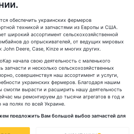
нии.
тся обеспечить украинских фермеров
ртной техникой и запчастями из Европы и США.
ает широкий ассортимент сельскохозяйственной
комбайнов до опрыскивателей, от ведущих мировых
 John Deere, Case, Kinze и многих других.
оКар начала свою деятельность с маленького
сь запчасти и несколько сельскохозяйственных
порно, совершенствуя наш ассортимент и услуги,
ребности украинских фермеров. Благодаря нашим
ы смогли вырасти и расширить нашу деятельность
ейчас мы ремонтируем до тысячи агрегатов в год и
 на полях по всей Украине.
жем предложить Вам большой выбор запчастей для
хники, включая:
Сеялки, Зерновые сеялки,
ели, Опрыскиватели, Бороны, Посевные комплексы и