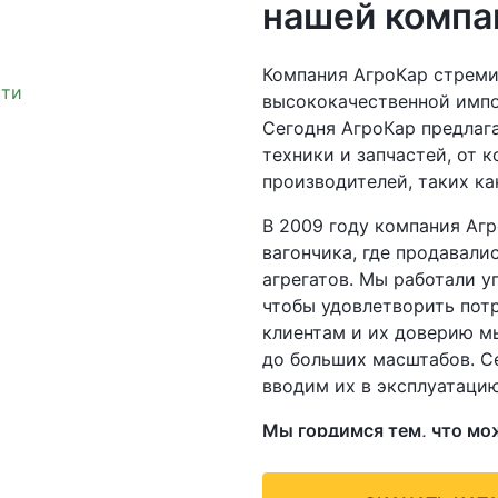
нашей компа
Компания АгроКар стреми
высококачественной импо
Сегодня АгроКар предлаг
техники и запчастей, от 
производителей, таких как
В 2009 году компания Агр
вагончика, где продавали
агрегатов. Мы работали у
чтобы удовлетворить пот
клиентам и их доверию м
до больших масштабов. С
вводим их в эксплуатацию
Мы гордимся тем, что мо
сельскохозяйственной те
Культиваторы, Разрыхлит