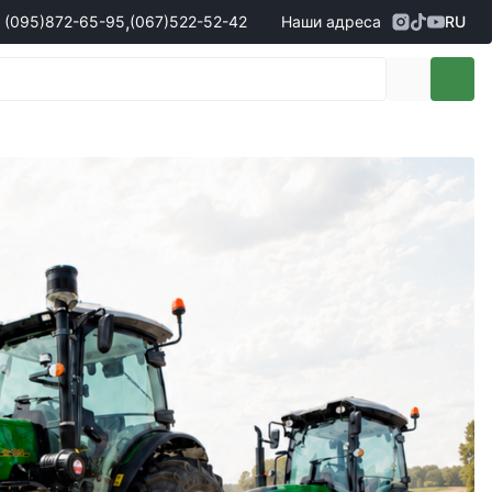
,
(095)
872-65-95
(067)
522-52-42
Наши адреса
RU
Адрес
г. Кропивницкий, ул. Первая
жеры по продаже запчастей
(095)
872-65-95
Выставочная, 10
- Олександр
(096)
042-43-03
- Сергій
(067)
522-52-42
- Сергій
(067)
120-27-20
- Владислав
Адрес
г. Винница (с. Винницкие хутора), ул.
Немировское шоссе, 90г
жеры по продаже техники
(098)
230-22-30
- Євгеній
(098)
638-68-68
- Едуард
(097)
120-57-20
- Олександр