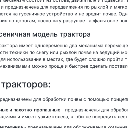
 механизм состоит из остова, движителя и подвески.
 и предназначена для передвижения по рыхлой и мягко
ется на гусеничное устройство и не вредит почве. Од
ия по дорогам, поскольку разрушает асфальтовое пок
сеничная модель трактора
рактора имеет одновременно два механизма перемещен
ти техники по снегу или рыхлой почве на ведущий мо
ля использования в местах, где будет сложно пройти 
механизмами можно проще и быстрее сделать поставле
тракторов:
редназначены для обработки почвы с помощью прицепны
ные и пахотно-пропашные
- предназначены для обрабо
дьями и имеют узкие колеса, чтобы не повредить лест
ецтехника
- предназначены для обслуживания коммуна