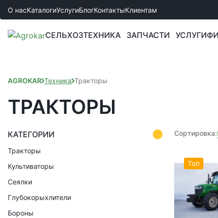
О нас
Каталоги
Услуги
Блог
Контакты
Клиентам
СЕЛЬХОЗТЕХНИКА
ЗАПЧАСТИ
УСЛУГИ
ФИ
AGROKAR
Техника
Тракторы
ТРАКТОРЫ
Сортировка:
КАТЕГОРИИ
Тракторы
Топ
Культиваторы
Сеялки
Глубокорыхлители
Бороны