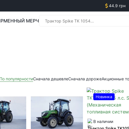
44.9 грн
РМЕННЫЙ МЕРЧ
Менед
Менед
По популярности
Сначала дешевле
Сначала дороже
Акционные т
Новинка
В наличии
Трактор Spike TK105