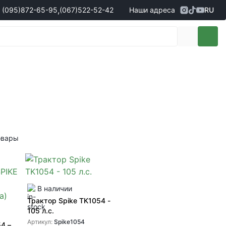
,
(095)
872-65-95
(067)
522-52-42
Наши адреса
RU
Адрес
г. Кропивницкий, ул. Первая
жеры по продаже запчастей
(095)
872-65-95
Выставочная, 10
- Олександр
(096)
042-43-03
- Сергій
(067)
522-52-42
- Сергій
(067)
120-27-20
- Владислав
Адрес
г. Винница (с. Винницкие хутора), ул.
Немировское шоссе, 90г
жеры по продаже техники
овары
(098)
230-22-30
- Євгеній
(098)
638-68-68
- Едуард
(097)
120-57-20
- Олександр
В наличии
Трактор Spike TK1054 -
105 л.с.
Артикул:
Spike1054
4 –