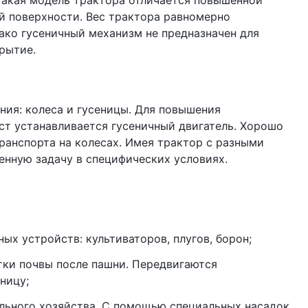
 Такая модель трактора отличается повышенной
й поверхности. Вес трактора равномерно
нако гусеничный механизм не предназначен для
рытие.
ия: колеса и гусеницы. Для повышения
ст устанавливается гусеничный двигатель. Хорошо
транспорта на колесах. Имея трактор с разными
нную задачу в специфических условиях.
х устройств: культиваторов, плугов, борон;
тки почвы после пашни. Передвигаются
ницу;
льного хозяйства. С помощью специальных насадок,