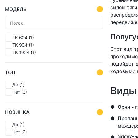
Гусеничный
силой тяги
МОДЕЛЬ
распределя
передвижен
Полугу
ТК 604
(1)
ТК 904
(1)
Этот вид т
ТК 1054
(1)
проходимос
подойдет д
ходовыми 
ТОП
Да
(1)
Виды 
Нет
(3)
Орни -
п
НОВИНКА
Пропаш
Да
(1)
междуря
Нет
(3)
ЖКХ/сп