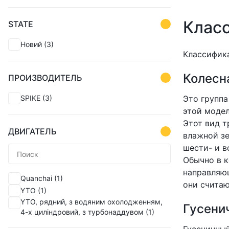
Класс
STATE
Новий
(3)
Классифика
Колесн
ПРОИЗВОДИТЕЛЬ
SPIKE
(3)
Это группа
этой модел
Этот вид т
ДВИГАТЕЛЬ
влажной зе
шести- и в
Обычно в к
направляющ
Quanchai
(1)
они счита
YTO
(1)
YTO, рядний, з водяним охолодженням,
Гусени
4-х циліндровий, з турбонаддувом
(1)