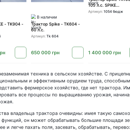
105 л.с. SPIKE
(Механическая
Артикул:
1054 бюдж
топливная система)
В наличии
E - TK904 -
Трактор Spike - TK604 -
60 л.с.
4
Артикул:
Tk 604
грн
650 000
грн
1 400 000
грн
незаменимая техника в сельском хозяйстве. С прицеп
иональным и эффективным орудием труда, способным в
дставить фермерское хозяйство, где нет трактора. Име
ровать все процессы по выращиванию урожая, начиная
рожая.
тва владельца трактора очевидны: имея такую ​​сам
 функций, он может обрабатывать большие площади зе
ее и легче пахать поля, засевать, обрабатывать, перев