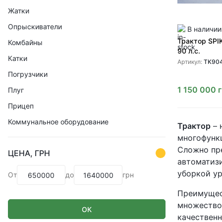
Жатки
Опрыскиватели
В наличии
Трактор SPIK
Комбайны
90 л.с.
Катки
Артикул:
TK90
Погрузчики
1 150 000
Плуг
Прицеп
Коммунальное оборудование
Трактор
– 
многофункц
Сложно пре
ЦЕНА, ГРН
автоматизи
уборкой у
От
до
грн
Преимущес
множество
ОК
качественн