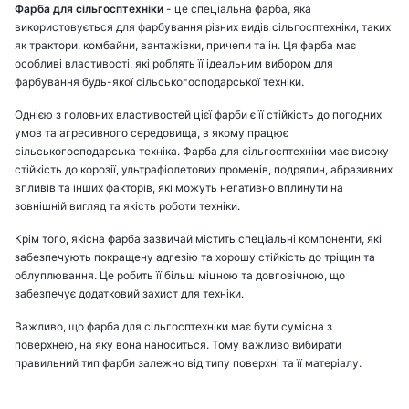
Фарба для сільгосптехніки
- це спеціальна фарба, яка
використовується для фарбування різних видів сільгосптехніки, таких
як трактори, комбайни, вантажівки, причепи та ін. Ця фарба має
особливі властивості, які роблять її ідеальним вибором для
фарбування будь-якої сільськогосподарської техніки.
Однією з головних властивостей цієї фарби є її стійкість до погодних
умов та агресивного середовища, в якому працює
сільськогосподарська техніка. Фарба для сільгосптехніки має високу
стійкість до корозії, ультрафіолетових променів, подряпин, абразивних
впливів та інших факторів, які можуть негативно вплинути на
зовнішній вигляд та якість роботи техніки.
Крім того, якісна фарба зазвичай містить спеціальні компоненти, які
забезпечують покращену адгезію та хорошу стійкість до тріщин та
облуплювання. Це робить її більш міцною та довговічною, що
забезпечує додатковий захист для техніки.
Важливо, що фарба для сільгосптехніки має бути сумісна з
поверхнею, на яку вона наноситься. Тому важливо вибирати
правильний тип фарби залежно від типу поверхні та її матеріалу.