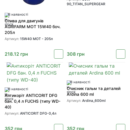
90_TITAN_SUPERGEAR
В наявності
Олива для двигунів
AGRIFARM MOT 15W40 боч.
205л
Артикул:
15W40 MOT - 205л
218.12
грн
308
грн
В наявності
Очисник гальм та деталей
В наявності
Ardina 600 ml
Антикоріт ANTICORIT DFG
Артикул:
Ardina_600ml
бан. 0,4 л FUCHS (типу WD-
40)
Артикул:
ANTICORIT DFG-0,4л
352
грн
352
грн