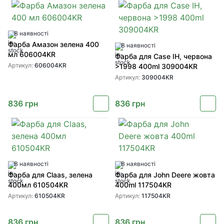
В наявності
Фарба Амазон зелена 400
В наявності
мл 606004KR
Фарба для Case IH, червона
Артикул:
606004KR
>1998 400ml 309004KR
Артикул:
309004KR
836
грн
836
грн
В наявності
В наявності
Фарба для Claas, зелена
Фарба для John Deere жовта
400мл 610504KR
400ml 117504KR
Артикул:
610504KR
Артикул:
117504KR
836
грн
836
грн