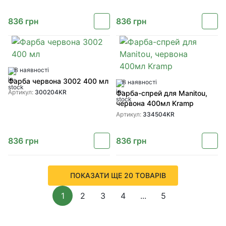
836
грн
836
грн
В наявності
Фарба червона 3002 400 мл
В наявності
Артикул:
300204KR
Фарба-спрей для Manitou,
червона 400мл Kramp
Артикул:
334504KR
836
грн
836
грн
ПОКАЗАТИ ЩЕ 20 ТОВАРІВ
1
2
3
4
...
5