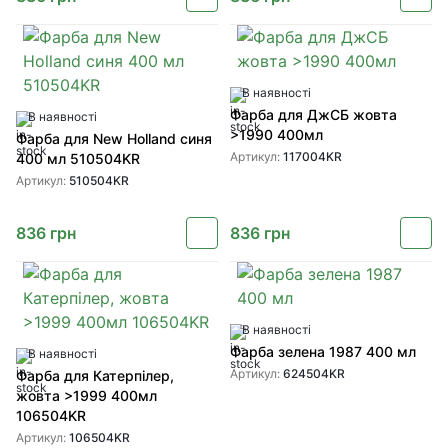
В наявності
Фарба для ДжСБ жовта
В наявності
>1990 400мл
Фарба для New Holland синя
Артикул:
117004KR
400 мл 510504KR
Артикул:
510504KR
836
грн
836
грн
В наявності
Фарба зелена 1987 400 мл
В наявності
Артикул:
624504KR
Фарба для Катерпілер,
жовта >1999 400мл
106504KR
Артикул:
106504KR