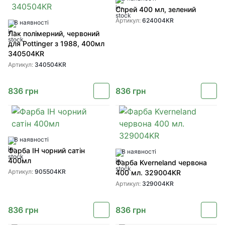
Спрей 400 мл, зелений
Артикул:
624004KR
В наявності
Лак полімерний, червоний
для Pottinger з 1988, 400мл
340504KR
Артикул:
340504KR
836
грн
836
грн
В наявності
Фарба IH чорний сатін
В наявності
400мл
Фарба Kverneland червона
Артикул:
905504KR
400 мл. 329004KR
Артикул:
329004KR
836
грн
836
грн