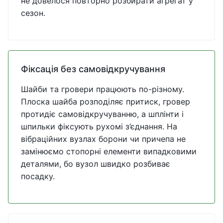
не довелося повторно розбирати агрегат у
сезон.
Фіксація без самовідкручування
Шайби та гровери працюють по-різному.
Плоска шайба розподіляє притиск, гровер
протидіє самовідкручуванню, а шплінти і
шпильки фіксують рухомі з’єднання. На
вібраційних вузлах борони чи причепа не
замінюємо стопорні елементи випадковими
деталями, бо вузол швидко розбиває
посадку.