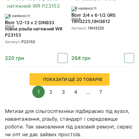
В наявності
Болт 3/4 x 6-1/2 GR5
В наявності
19H3225,19H3612
Болт 1/2-13 x 2 DIN933
Артикул:
19H3225
повна різьба натяжний WR
P23153
Артикул:
P23153
220
грн
264
грн
ПОКАЗАТИ ЩЕ 20 ТОВАРІВ
1
2
3
4
...
7
Метизи для сільгосптехніки підбираємо під вузол,
навантаження, різьбу, стандарт і середовище
роботи. Так замовлення під разовий ремонт, сервіс
чи опт не дає зайвих простоїв.