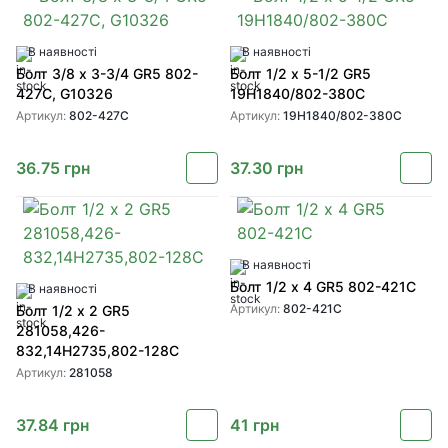
В наявності
В наявності
Болт 3/8 x 3-3/4 GR5 802-
Болт 1/2 x 5-1/2 GR5
427C, G10326
19H1840/802-380C
Артикул:
802-427C
Артикул:
19H1840/802-380C
36.75
грн
37.30
грн
В наявності
Болт 1/2 x 4 GR5 802-421C
В наявності
Артикул:
802-421C
Болт 1/2 x 2 GR5
281058,426-
832,14H2735,802-128C
Артикул:
281058
37.84
грн
41
грн