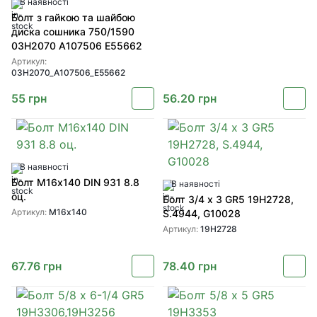
В наявності
Болт з гайкою та шайбою
диска сошника 750/1590
03H2070 A107506 E55662
Артикул:
03H2070_A107506_E55662
55
грн
56.20
грн
В наявності
Болт М16х140 DIN 931 8.8
В наявності
оц.
Болт 3/4 x 3 GR5 19H2728,
Артикул:
М16х140
S.4944, G10028
Артикул:
19H2728
67.76
грн
78.40
грн