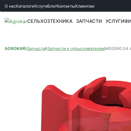
О нас
Каталоги
Услуги
Блог
Контакты
Клиентам
СЕЛЬХОЗТЕХНИКА
ЗАПЧАСТИ
УСЛУГИ
ФИ
AGROKAR
Запчасти
Запчасти к опрыскивателям
402990.04 