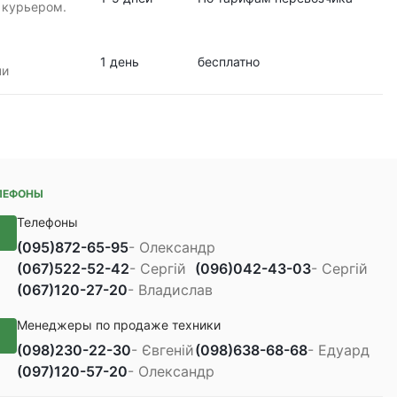
 курьером.
1 день
бесплатно
чи
ЛЕФОНЫ
Телефоны
(095)
872-65-95
- Олександр
(067)
522-52-42
- Сергій
(096)
042-43-03
- Сергій
(067)
120-27-20
- Владислав
Менеджеры по продаже техники
(098)
230-22-30
- Євгеній
(098)
638-68-68
- Едуард
(097)
120-57-20
- Олександр