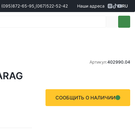
,
(095)
872-65-95
(067)
522-52-42
Наши адреса
RU
Адрес
г. Кропивницкий, ул. Первая
жеры по продаже запчастей
(095)
872-65-95
Выставочная, 10
- Олександр
(096)
042-43-03
- Сергій
(067)
522-52-42
- Сергій
(067)
120-27-20
- Владислав
Артикул:
402990.04
Адрес
г. Винница (с. Винницкие хутора), ул.
ARAG
Немировское шоссе, 90г
жеры по продаже техники
(098)
230-22-30
- Євгеній
(098)
638-68-68
- Едуард
СООБЩИТЬ О НАЛИЧИИ
(097)
120-57-20
- Олександр