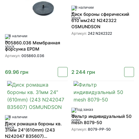
В наличии
Диск бороны сферический
610 мм242 N242322
OSMUNDSON
Артикул:
242 N242322
В наличии
005860.036 Мембранная
форсунка EPDM
Артикул:
005860.036
69.96
грн
2 244
грн
Под заказ
Фильтр индивидуальный 50
В наличии
mesh 8079-50
Диск ромашка бороны кв.
Артикул:
8079-PP-50
31мм 24"(610mm) (243
N242047 B35607)