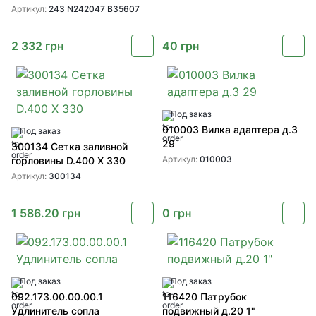
OSMUNDSON
Артикул:
243 N242047 B35607
2 332
грн
40
грн
Под заказ
010003 Вилка адаптера д.3
Под заказ
29
300134 Сетка заливной
Артикул:
010003
горловины D.400 X 330
Артикул:
300134
1 586.20
грн
0
грн
Под заказ
Под заказ
092.173.00.00.00.1
116420 Патрубок
Удлинитель сопла
подвижный д.20 1"