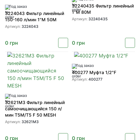
32240435 Фильтр линейный
Под заказ
1"М 80М
3224043 Фильтр линейный
Артикул:
32240435
150-160 л/мин 1"M 50M
Артикул:
3224043
0
грн
0
грн
Под заказ
400277 Муфта 1/2"F
Артикул:
400277
Под заказ
32621M3 Фильтр линейный
самоочищающийся 150 л/
мин T5M/T5 F 50 MESH
Артикул:
32621M3
0
грн
0
грн