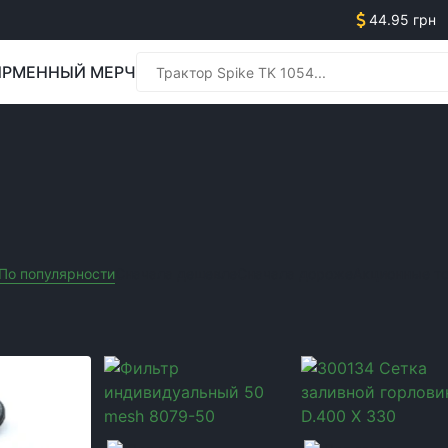
44.95 грн
РМЕННЫЙ МЕРЧ
Менед
ЬХОЗТЕХНИКИ
Менед
По популярности
Сначала дешевле
Сначала дороже
Акционные т
ь:
ARAG
Производитель:
KABAT
Очистить все фильтры