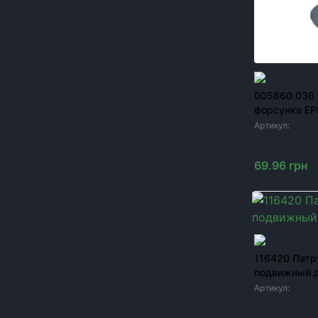
Краска для сельхозтехники
Метизы для сельхозтехники
Модернизация посевных комплексов John
Deere 1890/1910
В наличии
005860.036
Шины и диски к сельхозтехнике
форсунка E
Запчасти к опрыскивателям
Артикул:
00586
Резервуары
69.96
грн
ЦЕНА, ГРН
От
до
грн
Под заказ
116420 Патр
подвижный д
Артикул:
11642
ОК