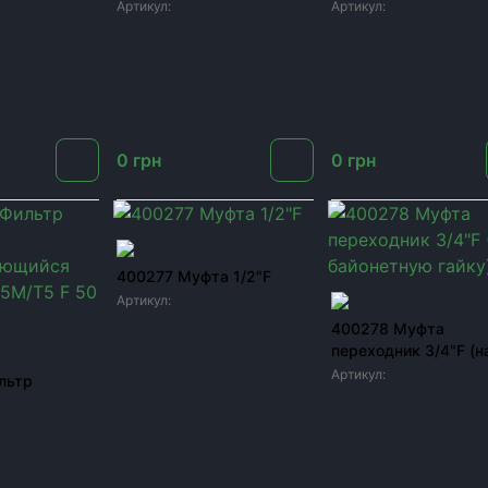
д.50
D 2''-2"F
Артикул:
18107C
Артикул:
18107D
0
грн
0
грн
Под заказ
400277 Муфта 1/2"F
Артикул:
400277
Под заказ
400278 Муфта
переходник 3/4"F (н
байонетную гайку)
Артикул:
400278
льтр
щийся 150
1M3
5 F 50 MESH