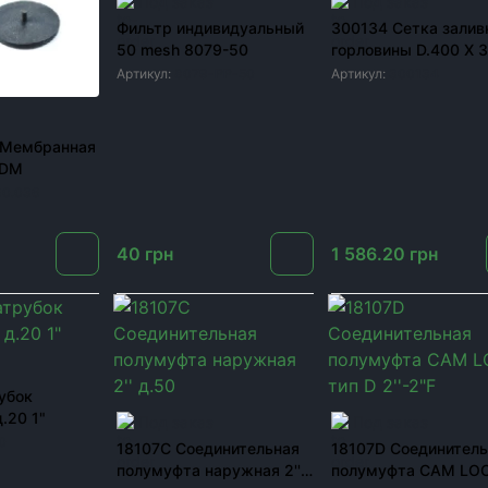
Под заказ
Под заказ
Фильтр индивидуальный
300134 Сетка залив
50 mesh 8079-50
горловины D.400 X 
Артикул:
8079-PP-50
Артикул:
300134
 Мембранная
PDM
0.036
40
грн
1 586.20
грн
убок
.20 1"
Под заказ
Под заказ
0
18107C Соединительная
18107D Соединител
полумуфта наружная 2''
полумуфта CAM LOC