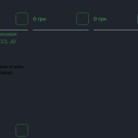
0
грн
0
грн
вая втулка
Kabat)
3