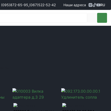
,
(095)
872-65-95
(067)
522-52-42
Наши адреса
RU
Адрес
г. Кропивницкий, ул. Первая
жеры по продаже запчастей
(095)
872-65-95
Выставочная, 10
- Олександр
(096)
042-43-03
- Сергій
(067)
522-52-42
- Сергій
(067)
120-27-20
- Владислав
Адрес
г. Винница (с. Винницкие хутора), ул.
Немировское шоссе, 90г
жеры по продаже техники
овары
(098)
230-22-30
- Євгеній
(098)
638-68-68
- Едуард
(097)
120-57-20
- Олександр
Под заказ
Под заказ