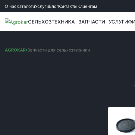
О нас
Каталоги
Услуги
Блог
Контакты
Клиентам
СЕЛЬХОЗТЕХНИКА
ЗАПЧАСТИ
УСЛУГИ
ФИ
AGROKAR
Запчасти для сельхозтехники
ЗАПЧАСТИ ДЛЯ СЕЛ
Сортировка:
КАТЕГОРИИ
Вы выбрали:
Запчастини до культиваторів
Производител
Запчасти к сеялкам
Запчасти к комбайнам и жаткам
Запчасти к боронам
Запчасти к спецтехнике JCB