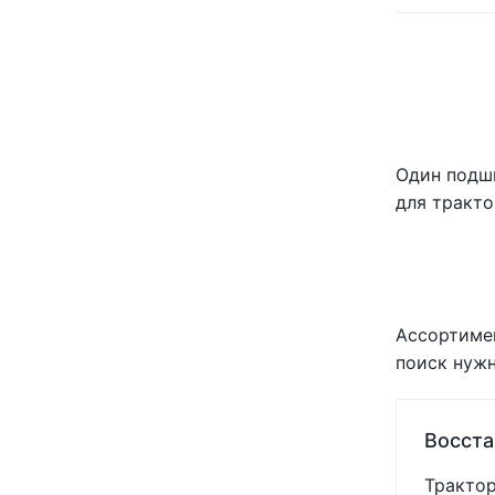
KLEAN-STRIP
(+1)
KOYO
(+1)
KRAMP
(+61)
MAYER-PRO
(+487)
MEXICO
(+6)
MOTUL
(+2)
Один подши
NILS
(+1)
NT
(+1)
для тракто
NTN
(+1)
OSMUNDSON
(+2)
PEER
(+3)
POLMAC
(+1)
RED E
(+29)
Ассортимен
ROYAL TIGER
(+5)
поиск нужн
SHOUP
(+384)
SKF
(+11)
Восста
SNR
(+2)
SPIKE
(+1)
Трактор
TIMKEN
(+1)