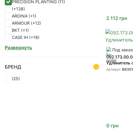
PRECISION PLANTING
(11)
(1)
(+138)
(1)
ARDINA
(+1)
(1)
2 112
грн
ARMOUR
(+12)
(1)
BKT
(+1)
(1)
CASE IH
(+18)
(1)
CHINA
(+1)
(1)
Развернуть
Под заказ
CHOHO
(+28)
(1)
092.173.00.0
ERIKS
(+1)
(1)
Удлинитель 
EU
(+18)
(1)
БРЕНД
Артикул:
86301
FKL
(+1)
(25)
FUCHS
(+16)
GREAT PLAINS
(+55)
GREENLY
(+330)
ITALY
(+2)
John Deere
(+125)
KABAT
(+2)
KENDALL
(+1)
0
грн
KINZE
(+9)