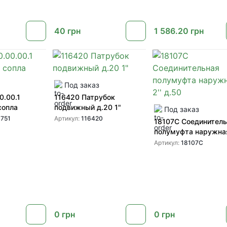
40
грн
1 586.20
грн
Под заказ
0.00.1
116420 Патрубок
сопла
подвижный д.20 1"
Под заказ
751
Артикул:
116420
18107C Соединител
полумуфта наружная
д.50
Артикул:
18107C
0
грн
0
грн