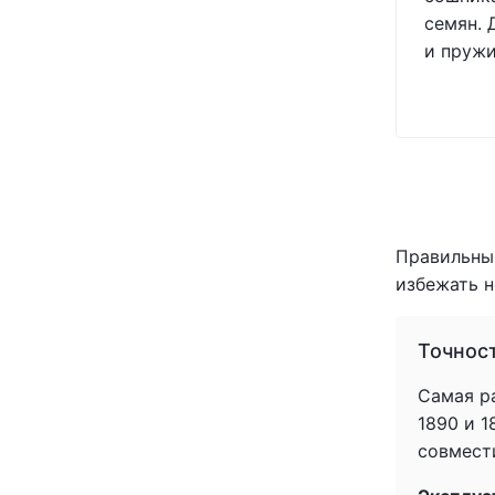
семян. 
и пружи
Правильный
избежать н
Точнос
Самая ра
1890 и 
совмести