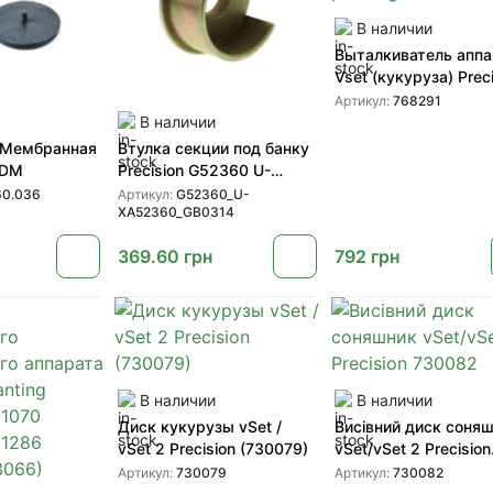
В наличии
Выталкиватель аппа
Vset (кукуруза) Precision
planting (768291)
Артикул:
768291
В наличии
 Мембранная
Втулка секции под банку
PDM
Precision G52360 U-
XA52360 A52360
0.036
Артикул:
G52360_U-
XA52360_GB0314
369.60
грн
792
грн
В наличии
В наличии
Диск кукурузы vSet /
Висівний диск соня
vSet 2 Precision (730079)
vSet/vSet 2 Precision
730082
Артикул:
730079
Артикул:
730082