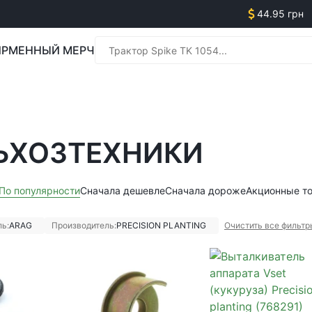
44.95 грн
РМЕННЫЙ МЕРЧ
Менед
ЬХОЗТЕХНИКИ
Менед
По популярности
Сначала дешевле
Сначала дороже
Акционные т
ь:
ARAG
Производитель:
PRECISION PLANTING
Очистить все фильтр