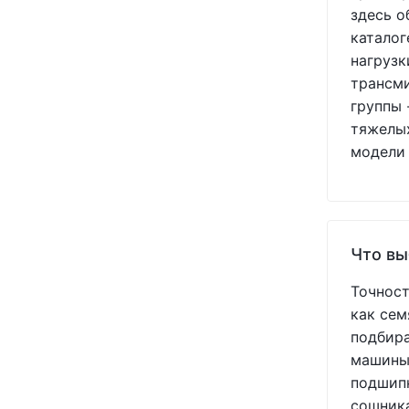
здесь о
USA
(+11)
каталог
VADERSTAD
(+3)
нагрузк
WHITE
(+5)
трансми
YETTER
(+7)
группы 
YUKO
(+2)
тяжелых
Агоропласт
(+1)
модели 
УКР
(+1)
Україна
(+213)
Что вы
Точност
как сем
подбира
машины.
подшипн
сошника