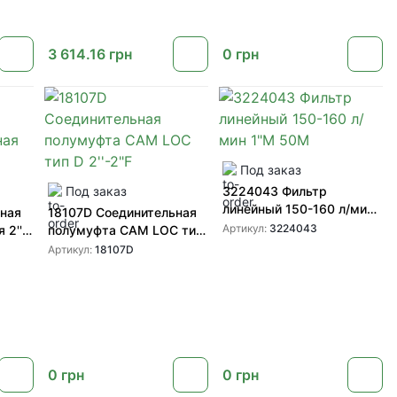
3 614.16
грн
0
грн
Под заказ
Под заказ
3224043 Фильтр
линейный 150-160 л/мин
ьная
18107D Соединительная
1"M 50M
Артикул:
3224043
 2''
полумуфта CAM LOC тип
D 2''-2"F
Артикул:
18107D
0
грн
0
грн