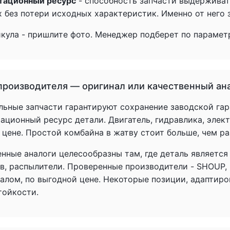
тационный ресурс
- способность запчасти выдерживат
 без потери исходных характеристик. Именно от него з
икула - пришлите фото. Менеджер подберет по параметр
производителя — оригинал или качественный ан
льные запчасти гарантируют сохранение заводской гар
ационный ресурс детали. Двигатель, гидравлика, элек
 цене. Простой комбайна в жатву стоит больше, чем р
енные аналоги целесообразны там, где деталь является
в, распылители. Проверенные производители - SHOUP,
налом, по выгодной цене. Некоторые позиции, адаптир
тойкости.