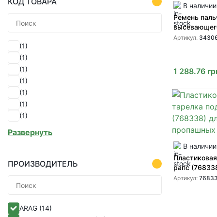
КОД ТОВАРА
В наличии
Ремень паль
высевающег
Precision Pla
Артикул:
3430
(1)
GD1070 A22
A65266 343
(1)
(1)
1 288.76
гр
(1)
(1)
(1)
(1)
(1)
Развернуть
(1)
В наличии
(1)
Пластиковая
(1)
ПРОИЗВОДИТЕЛЬ
рапс (76833
(1)
пропашных 
Артикул:
7683
(1)
(1)
ARAG
(14)
(1)