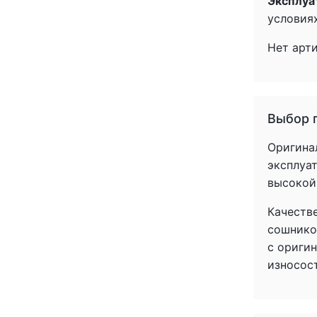
Эксплуа
условиях
Нет арт
Выбор 
Оригина
эксплуат
высокой
Качеств
сошнико
с ориги
износос