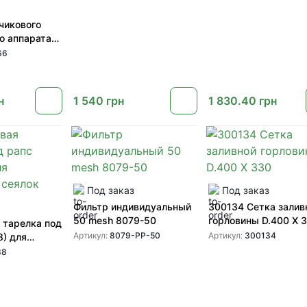
чикового
о аппарата
nting (A67976
66
451 GD11286
066)
н
1 540
грн
1 830.40
грн
Под заказ
Под заказ
Фильтр индивидуальный
300134 Сетка залив
50 mesh 8079-50
горловины D.400 X 
 тарелка под
Артикул:
8079-PP-50
Артикул:
300134
8) для
сеялок
38