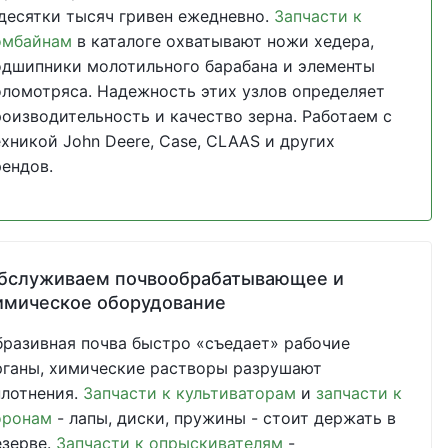
 десятки тысяч гривен ежедневно.
Запчасти к
омбайнам
в каталоге охватывают ножи хедера,
одшипники молотильного барабана и элементы
оломотряса. Надежность этих узлов определяет
роизводительность и качество зерна. Работаем с
ехникой John Deere, Case, CLAAS и других
рендов.
бслуживаем почвообрабатывающее и
имическое оборудование
бразивная почва быстро «съедает» рабочие
рганы, химические растворы разрушают
плотнения.
Запчасти к культиваторам
и
запчасти к
оронам
- лапы, диски, пружины - стоит держать в
езерве.
Запчасти к опрыскивателям
-