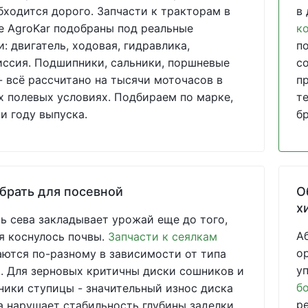
бходится дорого. Запчасти к тракторам в
в
е AgroKar подобраны под реальные
к
и: двигатель, ходовая, гидравлика,
п
ссия. Подшипники, сальники, поршневые
с
- всё рассчитано на тысячи моточасов в
п
 полевых условиях. Подбираем по марке,
т
и году выпуска.
б
брать для посевной
О
х
ь сева закладывает урожай еще до того,
А
я коснулось почвы.
Запчасти к сеялкам
о
ются по-разному в зависимости от типа
у
 Для зерновых критичны диски сошников и
б
ики ступицы - значительный износ диска
р
 нарушает стабильность глубины заделки