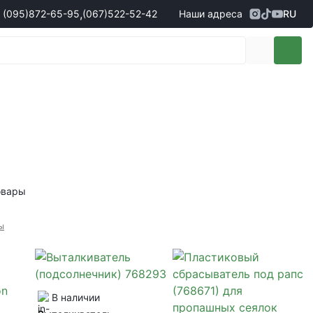
,
(095)
872-65-95
(067)
522-52-42
Наши адреса
RU
Адрес
г. Кропивницкий, ул. Первая
жеры по продаже запчастей
(095)
872-65-95
Выставочная, 10
- Олександр
(096)
042-43-03
- Сергій
(067)
522-52-42
- Сергій
(067)
120-27-20
- Владислав
Адрес
г. Винница (с. Винницкие хутора), ул.
Немировское шоссе, 90г
жеры по продаже техники
овары
(098)
230-22-30
- Євгеній
(098)
638-68-68
- Едуард
ы
(097)
120-57-20
- Олександр
В наличии