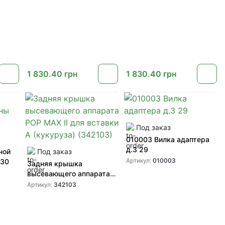
1 830.40
грн
1 830.40
грн
Под заказ
010003 Вилка адаптера
д.3 29
ной
Под заказ
Артикул:
010003
330
Задняя крышка
высевающего аппарата
POP MAX II для вставки A
Артикул:
342103
(кукуруза) (342103)