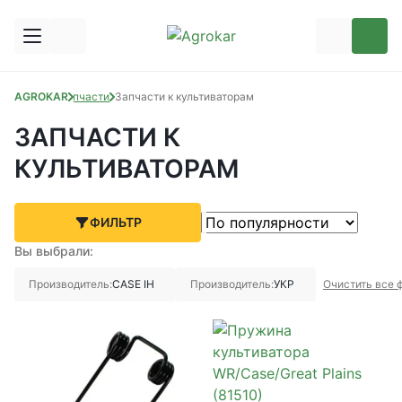
AGROKAR
Запчасти
Запчасти к культиваторам
ЗАПЧАСТИ К
КУЛЬТИВАТОРАМ
ФИЛЬТР
Вы выбрали:
Производитель:
CASE IH
Производитель:
УКР
Очистить все 