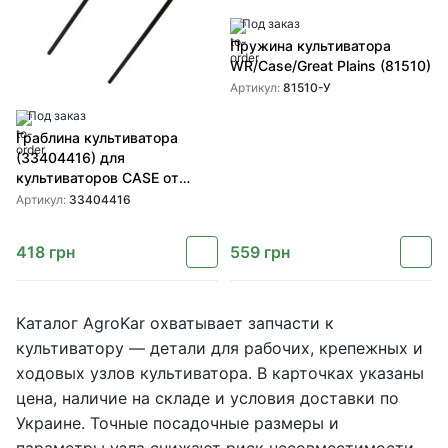
Под заказ
Пружина культиватора
WR/Case/Great Plains (81510)
Артикул:
81510-У
Под заказ
Граблина культиватора
(33404416) для
культиваторов CASE от
CASE IH
Артикул:
33404416
418
грн
559
грн
Каталог AgroKar охватывает запчасти к
культиватору — детали для рабочих, крепежных и
ходовых узлов культиватора. В карточках указаны
цена, наличие на складе и условия доставки по
Украине. Точные посадочные размеры и