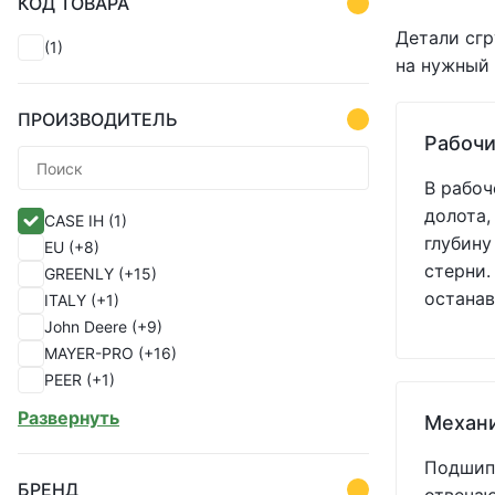
КОД ТОВАРА
Детали сгр
(1)
на нужный 
ПРОИЗВОДИТЕЛЬ
Рабочи
В рабоч
долота,
CASE IH
(1)
глубину
EU
(+8)
стерни.
GREENLY
(+15)
останав
ITALY
(+1)
John Deere
(+9)
MAYER-PRO
(+16)
PEER
(+1)
SHOUP
(+82)
Развернуть
Механ
УКР
(+1)
Україна
(+33)
Подшипн
БРЕНД