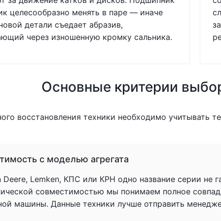
т за движение катков и дисков. Подшипник
с
ик целесообразно менять в паре — иначе
с
новой детали съедает абразив,
за
ающий через изношенную кромку сальника.
р
Основные критерии выбо
ного восстановления техники необходимо учитывать т
тимость с моделью агрегата
 Deere, Lemken, КПС или КРН одно название серии не 
нической совместимостью мы понимаем полное совпад
ной машины. Данные техники лучше отправить менеджер