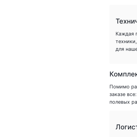
Техни
Каждая 
техники
для наше
Комплек
Помимо раб
заказе все
полевых ра
Логис