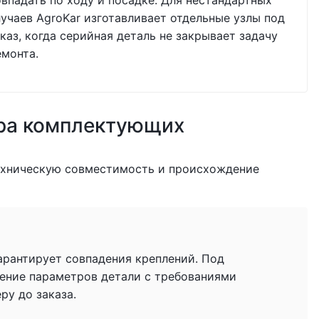
овпадать по ходу и посадке. Для нестандартных
лучаев AgroKar изготавливает отдельные узлы под
каз, когда серийная деталь не закрывает задачу
емонта.
ра комплектующих
ехническую совместимость и происхождение
гарантирует совпадения креплений. Под
ение параметров детали с требованиями
у до заказа.