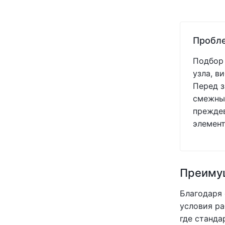
Пробле
Подбор 
узла, в
Перед з
смежных
преждев
элемент
Преимущ
Благодаря
условия ра
где станда