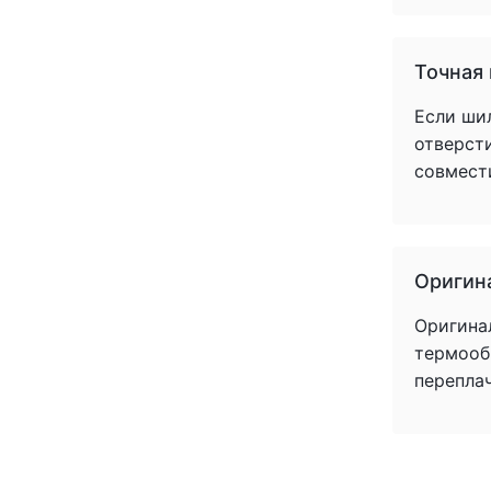
Точная
Если ши
отверст
совмест
Оригин
Оригина
термообр
перепла