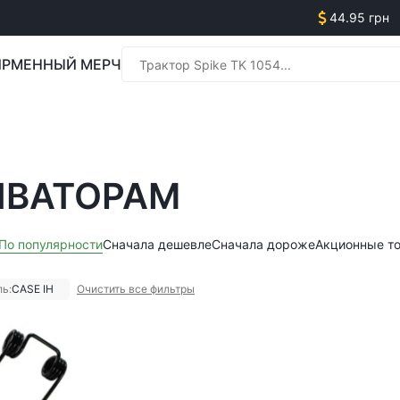
44.95 грн
РМЕННЫЙ МЕРЧ
Менед
ИВАТОРАМ
Менед
По популярности
Сначала дешевле
Сначала дороже
Акционные т
ь:
CASE IH
Очистить все фильтры