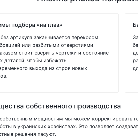
мы подбора «на глаз»
Б
без артикула заканчивается перекосом
З
ибрацией или разбитыми отверстиями.
б
аказом стоит сверить чертежи и состояние
д
 деталей, чтобы избежать
р
ременного выхода из строя новых
д
ов.
ества собственного производства
 собственным мощностям мы можем корректировать ге
боты в украинских хозяйствах. Это позволяет создав
ртные решения пасуют.