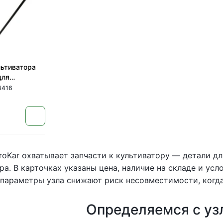
льтиватора
для
ов CASE от
4416
roKar охватывает запчасти к культиватору — детали д
ра. В карточках указаны цена, наличие на складе и ус
параметры узла снижают риск несовместимости, когда
Определяемся с уз