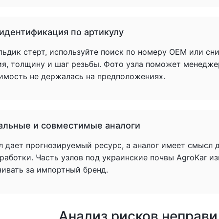
 идентификация по артикулу
льдик стерт, используйте поиск по номеру OEM или сн
ия, толщину и шаг резьбы. Фото узла поможет менедже
имость не держалась на предположениях.
альные и совместимые аналоги
л дает прогнозируемый ресурс, а аналог имеет смысл 
аботки. Часть узлов под украинские почвы AgroKar из
чивать за импортный бренд.
Анализ рисков неправ