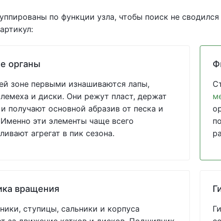
уппированы по функции узла, чтобы поиск не сводился
артикул:
е органы
Ф
ей зоне первыми изнашиваются лапы,
С
 лемеха и диски. Они режут пласт, держат
м
 и получают основной абразив от песка и
о
 Именно эти элементы чаще всего
по
ливают агрегат в пик сезона.
р
ика вращения
Г
ики, ступицы, сальники и корпуса
Г