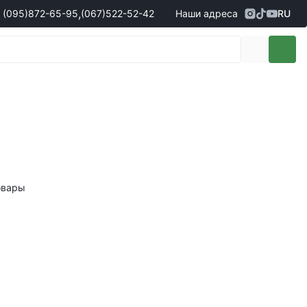
,
(095)
872-65-95
(067)
522-52-42
Наши адреса
RU
Адрес
г. Кропивницкий, ул. Первая
жеры по продаже запчастей
(095)
872-65-95
Выставочная, 10
- Олександр
(096)
042-43-03
- Сергій
(067)
522-52-42
- Сергій
(067)
120-27-20
- Владислав
Адрес
г. Винница (с. Винницкие хутора), ул.
Немировское шоссе, 90г
жеры по продаже техники
овары
(098)
230-22-30
- Євгеній
(098)
638-68-68
- Едуард
(097)
120-57-20
- Олександр