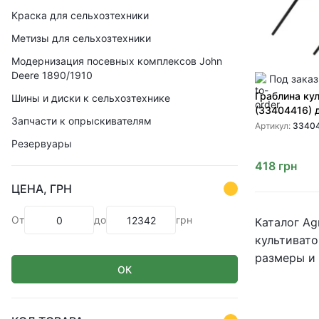
Краска для сельхозтехники
Метизы для сельхозтехники
Модернизация посевных комплексов John
Deere 1890/1910
Под заказ
Граблина ку
Шины и диски к сельхозтехнике
(33404416) 
Запчасти к опрыскивателям
культиватор
Артикул:
3340
CASE IH
Резервуары
418
грн
ЦЕНА, ГРН
От
до
грн
Каталог Ag
культивато
размеры и 
ОК