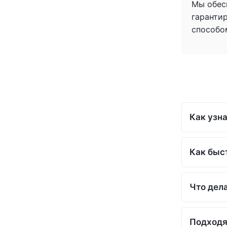
Мы обес
гаранти
способо
Как узна
Как быс
Что дела
Подходя