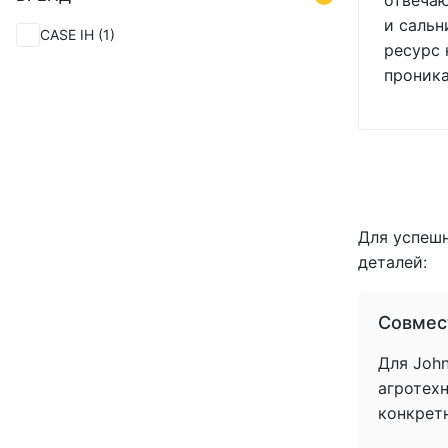
отвечаю
и сальн
CASE IH
(1)
ресурс 
проник
Для успеш
деталей:
Совмес
Для John
агротех
конкрет