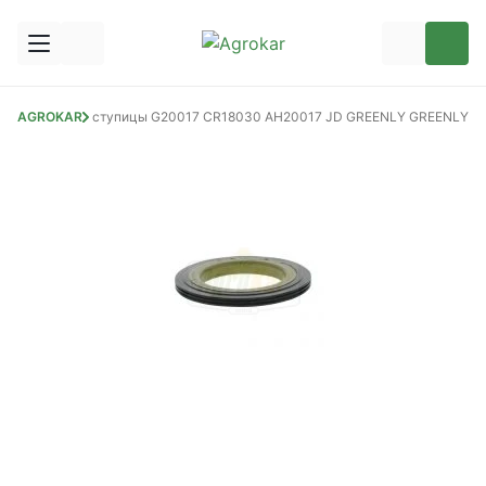
торів
AGROKAR
Сальник ступицы G20017 CR18030 AH20017 JD GREENLY GREENLY