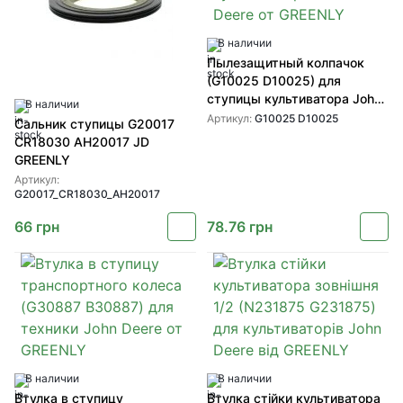
В наличии
Пылезащитный колпачок
(G10025 D10025) для
ступицы культиватора John
В наличии
Deere от GREENLY
Артикул:
G10025 D10025
Сальник ступицы G20017
CR18030 AH20017 JD
GREENLY
Артикул:
G20017_CR18030_AH20017
66
грн
78.76
грн
В наличии
В наличии
Втулка в ступицу
Втулка стійки культиватора