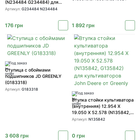
(N234484 G234484) для
культиваторов John Deere от
Артикул:
G234484 N234484
GREENLY
176
грн
1 892
грн
Под заказ
Ступица с обоймами
подшипников JD GREENLY
(G183318)
Артикул:
G183318
Под заказ
Втулка стойки культиватора
(внутренняя) 12.954 X
19.050 X 52.578 (N135842,
G135842) для культиваторов
Артикул:
N135842
John Deere от Greenly
3 608
грн
0
грн