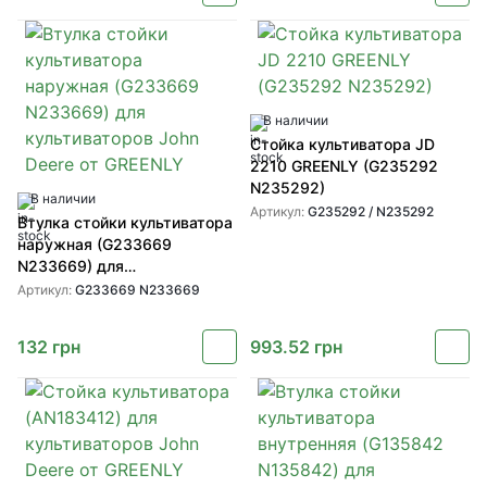
В наличии
Стойка культиватора JD
2210 GREENLY (G235292
N235292)
В наличии
Артикул:
G235292 / N235292
Втулка стойки культиватора
наружная (G233669
N233669) для
культиваторов John Deere от
Артикул:
G233669 N233669
GREENLY
132
грн
993.52
грн