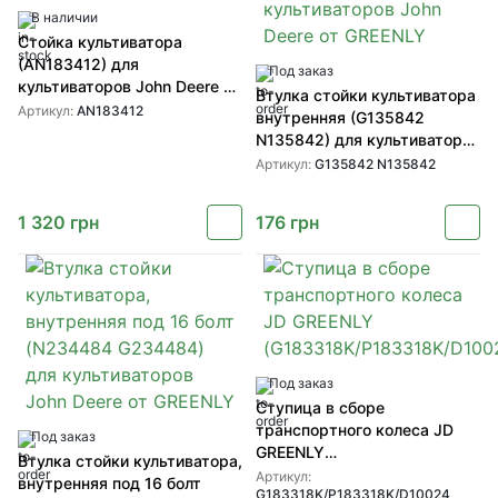
В наличии
Стойка культиватора
(AN183412) для
Под заказ
культиваторов John Deere от
Втулка стойки культиватора
GREENLY
Артикул:
AN183412
внутренняя (G135842
N135842) для культиваторов
John Deere от GREENLY
Артикул:
G135842 N135842
1 320
грн
176
грн
Под заказ
Ступица в сборе
транспортного колеса JD
Под заказ
GREENLY
Втулка стойки культиватора,
(G183318K/P183318K/D10024)
Артикул:
внутренняя под 16 болт
G183318K/P183318K/D10024