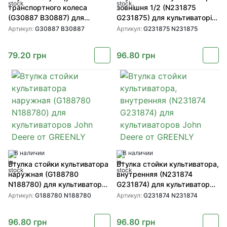
транспортного колеса
зовнішня 1/2 (N231875
(G30887 B30887) для
G231875) для культиваторів
техники John Deere от
John Deere від GREENLY
Артикул:
G30887 B30887
Артикул:
G231875 N231875
GREENLY
79.20
грн
96.80
грн
В наличии
В наличии
Втулка стойки культиватора
Втулка стойки культиватора,
наружная (G188780
внутренняя (N231874
N188780) для культиваторов
G231874) для культиваторов
John Deere от GREENLY
John Deere от GREENLY
Артикул:
G188780 N188780
Артикул:
G231874 N231874
96.80
грн
96.80
грн