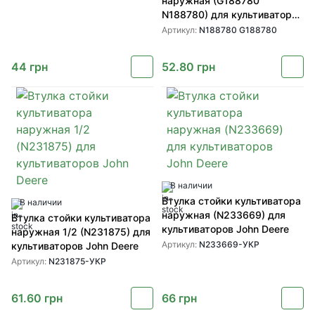
наружная (G188780
N188780) для культиваторов
John Deere
Артикул:
N188780 G188780
44
грн
52.80
грн
В наличии
Втулка стойки культиватора
В наличии
наружная (N233669) для
Втулка стойки культиватора
культиваторов John Deere
наружная 1/2 (N231875) для
Артикул:
N233669-УКР
культиваторов John Deere
Артикул:
N231875-УКР
61.60
грн
66
грн