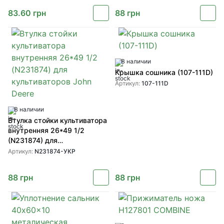
83.60
грн
88
грн
В наличии
Крышка сошника (107-111D)
Артикул:
107-111D
В наличии
Втулка стойки культиватора
внутренняя 26*49 1/2
(N231874) для
культиваторов John Deere
Артикул:
N231874-УКР
88
грн
88
грн