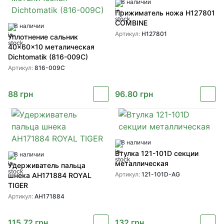
В наличии
Прижиматель ножа H127801
COMBINE
В наличии
Артикул:
H127801
Уплотнение сальник
40x60x10 металическая
Dichtomatik (816-009C)
Артикул:
816-009C
88
грн
96.80
грн
В наличии
Втулка 121-101D секции
В наличии
металлическая
Удерживатель пальца
Артикул:
121-101D-AG
шнека AH171884 ROYAL
TIGER
Артикул:
AH171884
115.72
грн
132
грн