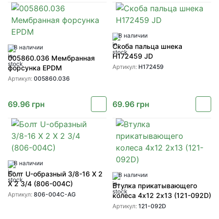
В наличии
Скоба пальца шнека
В наличии
H172459 JD
005860.036 Мембранная
Артикул:
H172459
форсунка EPDM
Артикул:
005860.036
69.96
грн
69.96
грн
В наличии
Болт U-образный 3/8-16 X 2
В наличии
X 2 3/4 (806-004C)
Втулка прикатывающего
Артикул:
806-004C-AG
колеса 4х12 2х13 (121-092D)
Артикул:
121-092D