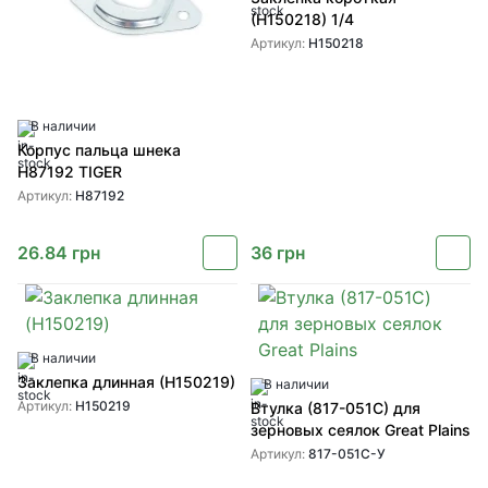
(H150218) 1/4
Артикул:
H150218
В наличии
Корпус пальца шнека
H87192 TIGER
Артикул:
H87192
26.84
грн
36
грн
В наличии
Заклепка длинная (H150219)
В наличии
Артикул:
H150219
Втулка (817-051C) для
зерновых сеялок Great Plains
Артикул:
817-051C-У