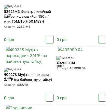
Под заказ
32621M3 Фильтр линейный
самоочищающийся 150 л/
мин T5M/T5 F 50 MESH
Артикул:
32621M3
0
грн
0
грн
Под заказ
402990.04
Артикул:
402990.04
Под заказ
400278 Муфта переходник
3/4"F (на байонетную гайку)
Артикул:
400278
0
грн
0
грн