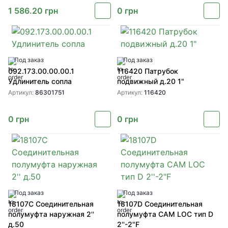
1 586.20
грн
0
грн
Под заказ
Под заказ
092.173.00.00.00.1
116420 Патрубок
Удлинитель сопла
подвижный д.20 1"
Артикул:
86301751
Артикул:
116420
0
грн
0
грн
Под заказ
Под заказ
18107C Соединительная
18107D Соединительная
полумуфта наружная 2''
полумуфта CAM LOC тип D
д.50
2''-2"F