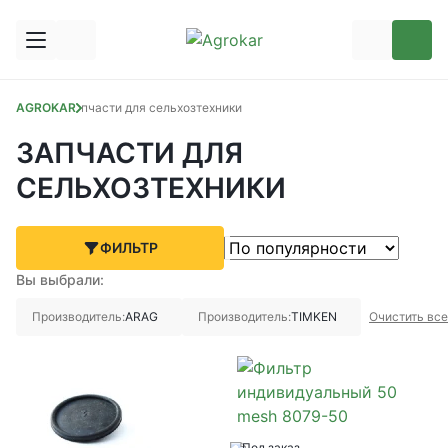
AGROKAR
Запчасти для сельхозтехники
ЗАПЧАСТИ ДЛЯ
СЕЛЬХОЗТЕХНИКИ
ФИЛЬТР
Вы выбрали:
Производитель:
ARAG
Производитель:
TIMKEN
Очистить вс
Под заказ