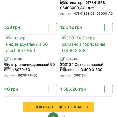
культиватора (47841858
06403000_AG) для
культиватора Case TM
Артикул:
47841858 06403000_AG
528
грн
12 342
грн
Под заказ
Под заказ
Фильтр индивидуальный 50
300134 Сетка заливной
mesh 8079-50
горловины D.400 X 330
Артикул:
8079-PP-50
Артикул:
300134
40
грн
1 586.20
грн
ПОКАЗАТЬ ЕЩЁ 20 ТОВАРОВ