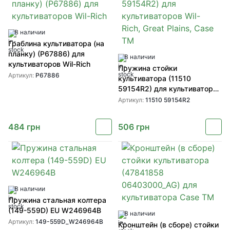
В наличии
Граблина культиватора (на
планку) (P67886) для
В наличии
культиваторов Wil-Rich
Пружина стойки
Артикул:
P67886
культиватора (11510
59154R2) для культиваторов
Wil-Rich, Great Plains, Case
Артикул:
11510 59154R2
TM
484
грн
506
грн
В наличии
Пружина стальная колтера
(149-559D) EU W246964B
В наличии
Артикул:
149-559D_W246964B
Кронштейн (в сборе) стойки