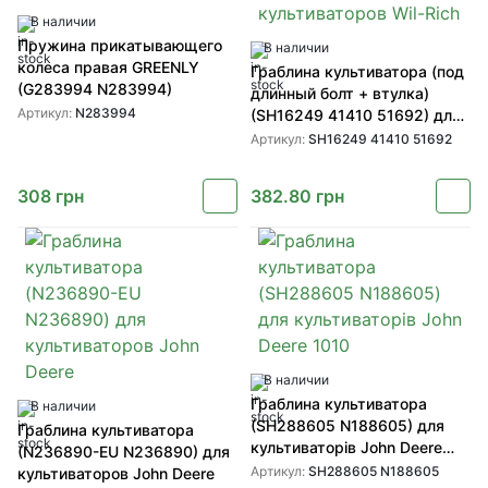
В наличии
Пружина прикатывающего
В наличии
колеса правая GREENLY
Граблина культиватора (под
(G283994 N283994)
длинный болт + втулка)
Артикул:
N283994
(SH16249 41410 51692) для
культиваторов Wil-Rich
Артикул:
SH16249 41410 51692
308
грн
382.80
грн
В наличии
Граблина культиватора
В наличии
(SH288605 N188605) для
Граблина культиватора
культиваторів John Deere
(N236890-EU N236890) для
1010
Артикул:
SH288605 N188605
культиваторов John Deere