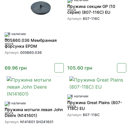
Пружина секции GP (10
серия) (807-116C) EU
Артикул:
807-116C
В наличии
005860.036 Мембранная
форсунка EPDM
Артикул:
005860.036
69.96
грн
105.60
грн
В наличии
Пружина Great Plains (807-
В наличии
118C) EU
Пружина мотыги левая John
Артикул:
807-118C
Deere (N141601)
Артикул:
N141601 SH241601