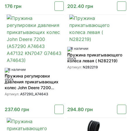
176
грн
202.40
грн
В наличии
Пружина прикатывающего
колеса левая ( N282219)
Артикул:
N282219
В наличии
Пружина регулировки
давления прикатывающих
колес John Deere 7200
(A57290 A74643 A47132
Артикул:
A57290_A74643
KN7047 G74643 A74643)
237.60
грн
294.80
грн