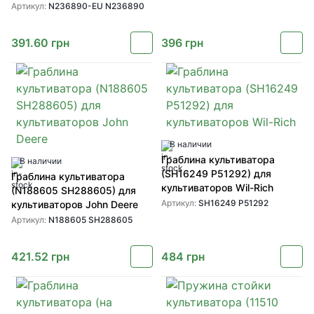
Артикул:
N236890-EU N236890
391.60
грн
396
грн
В наличии
Граблина культиватора
В наличии
(SH16249 P51292) для
Граблина культиватора
культиваторов Wil-Rich
(N188605 SH288605) для
Артикул:
SH16249 P51292
культиваторов John Deere
Артикул:
N188605 SH288605
421.52
грн
484
грн