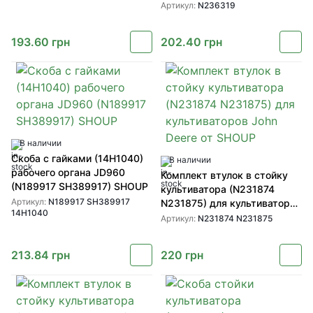
Артикул:
N236319
193.60
грн
202.40
грн
В наличии
Скоба с гайками (14H1040)
В наличии
рабочего органа JD960
Комплект втулок в стойку
(N189917 SH389917) SHOUP
культиватора (N231874
Артикул:
N189917 SH389917
N231875) для культиваторов
14H1040
John Deere от SHOUP
Артикул:
N231874 N231875
213.84
грн
220
грн