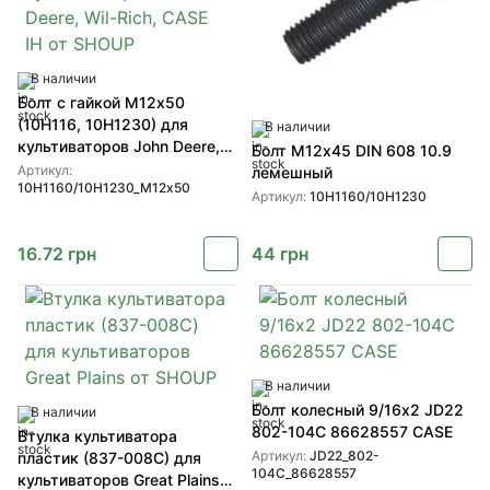
В наличии
Болт с гайкой М12х50
(10H116, 10H1230) для
В наличии
культиваторов John Deere,
Болт М12х45 DIN 608 10.9
Wil-Rich, CASE IH от SHOUP
Артикул:
лемешный
10H1160/10H1230_М12х50
Артикул:
10H1160/10H1230
16.72
грн
44
грн
В наличии
Болт колесный 9/16х2 JD22
В наличии
802-104C 86628557 CASE
Втулка культиватора
Артикул:
JD22_802-
пластик (837-008C) для
104C_86628557
культиваторов Great Plains