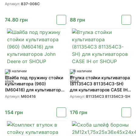
от SHOUP
Артикул:
837-008C
74.80
грн
88
грн
В наличии
В наличии
Шайба под пружину стойки
Втулка стойки культиватора
культиватора (960)
(811354C3 811354C3-SH)
(M60416) для культиваторов
для культиваторов CASE IH
John Deere от SHOUP
от SHOUP
Артикул:
M60416
Артикул:
811354C3 811354C3-SH
154
грн
176
грн