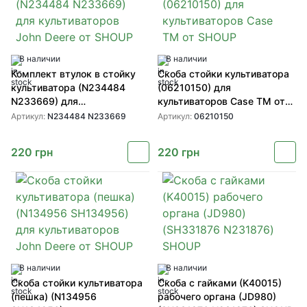
В наличии
В наличии
Комплект втулок в стойку
Скоба стойки культиватора
культиватора (N234484
(06210150) для
N233669) для
культиваторов Case TM от
культиваторов John Deere от
SHOUP
Артикул:
N234484 N233669
Артикул:
06210150
SHOUP
220
грн
220
грн
В наличии
В наличии
Скоба стойки культиватора
Скоба с гайками (K40015)
(пешка) (N134956
рабочего органа (JD980)