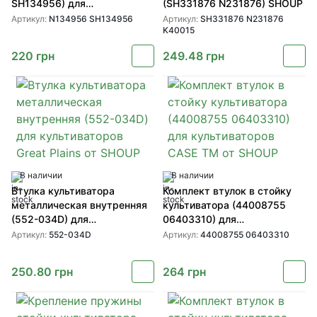
SH134956) для
(SH331876 N231876) SHOUP
культиваторов John Deere от
Артикул:
N134956 SH134956
Артикул:
SH331876 N231876
K40015
SHOUP
220
грн
249.48
грн
В наличии
В наличии
Втулка культиватора
Комплект втулок в стойку
металлическая внутренняя
культиватора (44008755
(552-034D) для
06403310) для
культиваторов Great Plains
культиваторов CASE TM от
Артикул:
552-034D
Артикул:
44008755 06403310
от SHOUP
SHOUP
250.80
грн
264
грн