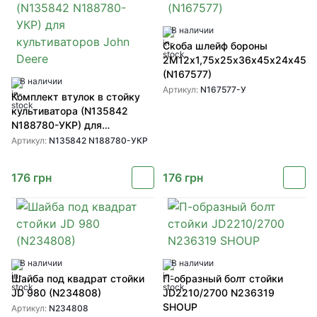
В наличии
Скоба шлейф бороны
2М12х1,75х25х36х45х24х45
(N167577)
В наличии
Артикул:
N167577-У
Комплект втулок в стойку
культиватора (N135842
N188780-УКР) для
культиваторов John Deere
Артикул:
N135842 N188780-УКР
176
грн
176
грн
В наличии
В наличии
Шайба под квадрат стойки
П-образный болт стойки
JD 980 (N234808)
JD2210/2700 N236319
SHOUP
Артикул:
N234808