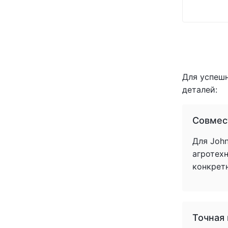
Для успеш
деталей:
Совмес
Для John
агротех
конкрет
Точная