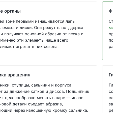
е органы
Ф
ей зоне первыми изнашиваются лапы,
С
 лемеха и диски. Они режут пласт, держат
м
 и получают основной абразив от песка и
о
 Именно эти элементы чаще всего
по
ливают агрегат в пик сезона.
р
ика вращения
Г
ики, ступицы, сальники и корпуса
Г
т за движение катков и дисков. Подшипник
с
ик целесообразно менять в паре — иначе
с
новой детали съедает абразив,
за
ающий через изношенную кромку сальника.
р