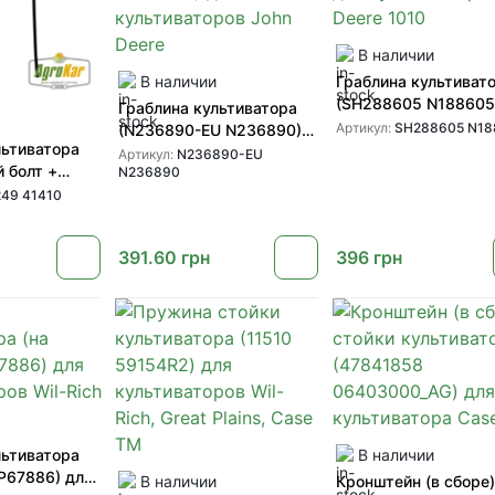
В наличии
В наличии
Граблина культиват
(SH288605 N188605
Граблина культиватора
культиваторів John 
Артикул:
SH288605 N18
(N236890-EU N236890)
1010
льтиватора
для культиваторов John
Артикул:
N236890-EU
 болт +
N236890
Deere
16249 41410
49 41410
в Wil-Rich
391.60
грн
396
грн
льтиватора
В наличии
(P67886) для
В наличии
Кронштейн (в сборе