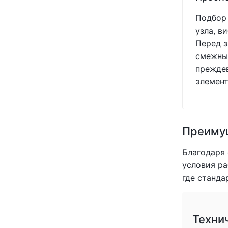
Подбор 
узла, в
Перед з
смежных
преждев
элемент
Преимущ
Благодаря
условия ра
где станда
Техни