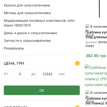
Краска для сельхозтехники
Метизы для сельхозтехники
Модернизация посевных комплексов John
Deere 1890/1910
В наличии
Граблина ку
Шины и диски к сельхозтехнике
(под длинный
Запчасти к опрыскивателям
втулка) (SH
Артикул:
SH162
51692
51692) для
Резервуары
культиваторо
382.80
грн
ЦЕНА, ГРН
От
до
грн
ОК
В наличии
Граблина ку
(на планку) 