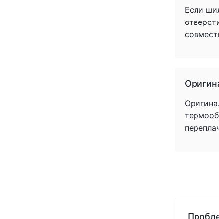
Если ши
отверст
совмест
Оригин
Оригина
термообр
перепла
Пробле