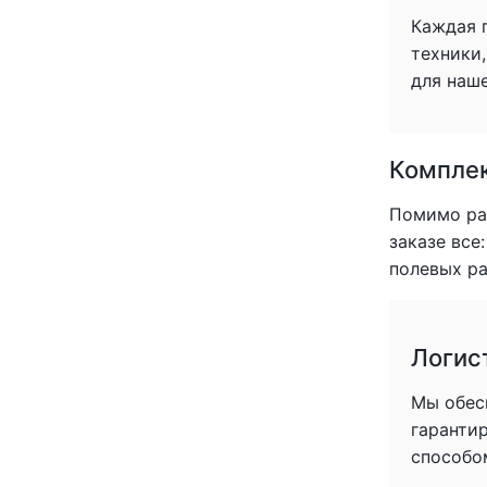
Каждая 
техники
для наше
Комплек
Помимо раб
заказе все
полевых ра
Логис
Мы обес
гаранти
способо