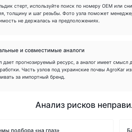
льдик стерт, используйте поиск по номеру OEM или сн
ия, толщину и шаг резьбы. Фото узла поможет менедже
имость не держалась на предположениях.
альные и совместимые аналоги
л дает прогнозируемый ресурс, а аналог имеет смысл 
аботки. Часть узлов под украинские почвы AgroKar из
чивать за импортный бренд.
Анализ рисков неправ
мы подбора «на глаз»
Б