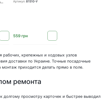
(81510)
Артикул:
81510-У
а
0_AG)
ase
559
грн
ля рабочих, крепежных и ходовых узлов
ловия доставки по Украине. Точные посадочные
 монтаж приходится делать прямо в поле.
лом ремонта
 к долгому просмотру карточек и быстрее выводил