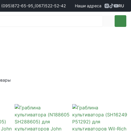
,
(095)
872-65-95
(067)
522-52-42
Наши адреса
RU
Адрес
г. Кропивницкий, ул. Первая
жеры по продаже запчастей
(095)
872-65-95
Выставочная, 10
- Олександр
(096)
042-43-03
- Сергій
(067)
522-52-42
- Сергій
(067)
120-27-20
- Владислав
Адрес
г. Винница (с. Винницкие хутора), ул.
Немировское шоссе, 90г
жеры по продаже техники
овары
(098)
230-22-30
- Євгеній
(098)
638-68-68
- Едуард
(097)
120-57-20
- Олександр