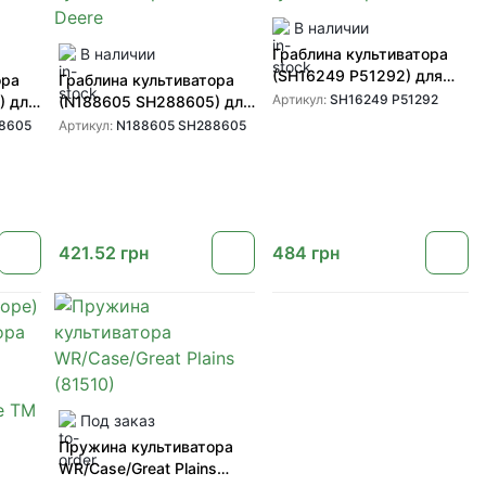
В наличии
В наличии
Граблина культиватора
(SH16249 P51292) для
ора
Граблина культиватора
культиваторов Wil-Rich
Артикул:
SH16249 P51292
) для
(N188605 SH288605) для
Deere
культиваторов John Deere
8605
Артикул:
N188605 SH288605
421.52
грн
484
грн
Под заказ
Пружина культиватора
WR/Case/Great Plains
)