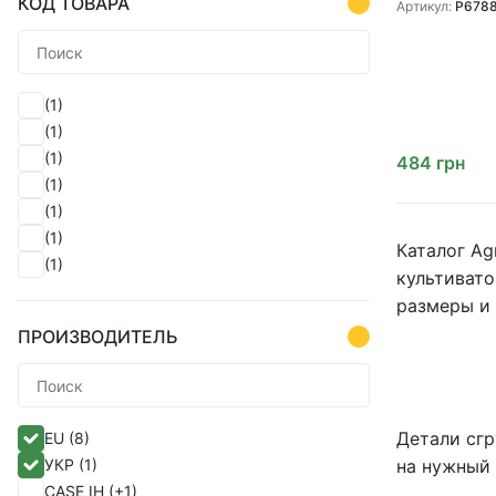
КОД ТОВАРА
культиваторо
Артикул:
P678
(1)
(1)
(1)
484
грн
(1)
(1)
(1)
Каталог Ag
(1)
культивато
(1)
размеры и 
ПРОИЗВОДИТЕЛЬ
Детали сгр
EU
(8)
УКР
(1)
на нужный 
CASE IH
(+1)