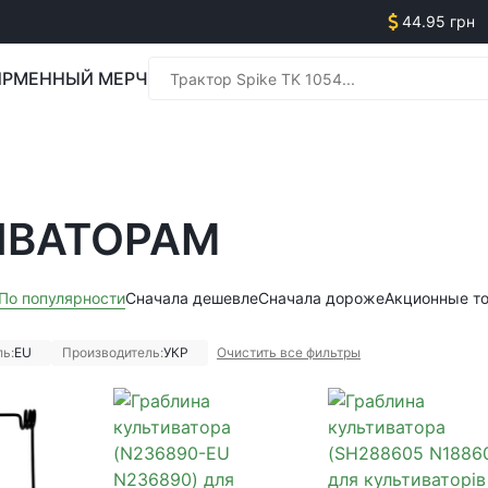
44.95 грн
РМЕННЫЙ МЕРЧ
Менед
ИВАТОРАМ
Менед
По популярности
Сначала дешевле
Сначала дороже
Акционные т
ь:
EU
Производитель:
УКР
Очистить все фильтры