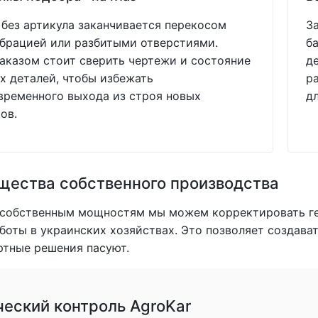
без артикула заканчивается перекосом
З
ибрацией или разбитыми отверстиями.
б
аказом стоит сверить чертежи и состояние
д
 деталей, чтобы избежать
р
ременного выхода из строя новых
д
ов.
ества собственного производства
 собственным мощностям мы можем корректировать ге
боты в украинских хозяйствах. Это позволяет создав
ртные решения пасуют.
ческий контроль AgroKar