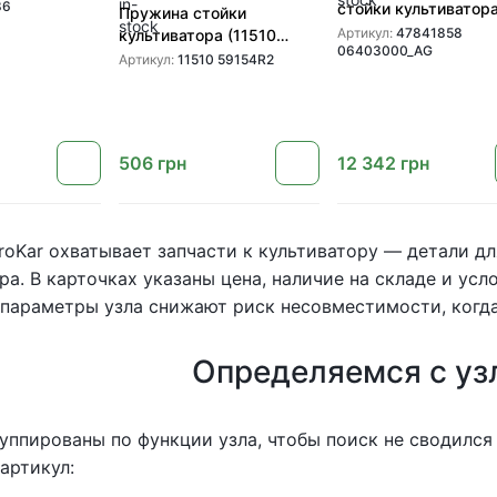
в Wil-Rich
86
стойки культиватор
Пружина стойки
(47841858 0640300
Артикул:
47841858
культиватора (11510
06403000_AG
для культиватора C
59154R2) для
Артикул:
11510 59154R2
TM
культиваторов Wil-Rich,
Great Plains, Case TM
506
грн
12 342
грн
roKar охватывает запчасти к культиватору — детали д
ра. В карточках указаны цена, наличие на складе и ус
параметры узла снижают риск несовместимости, когда
Определяемся с уз
уппированы по функции узла, чтобы поиск не сводился
артикул: