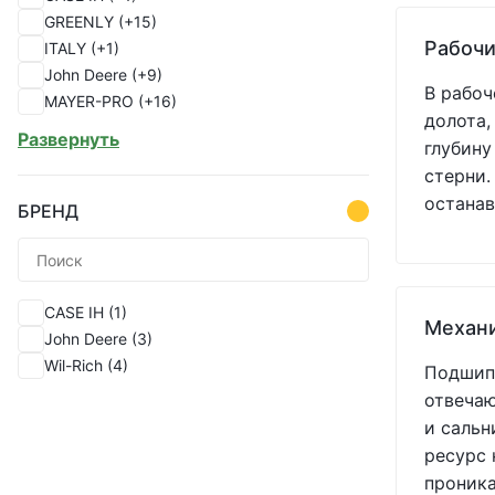
GREENLY
(+15)
Рабочи
ITALY
(+1)
John Deere
(+9)
В рабоч
MAYER-PRO
(+16)
долота,
PEER
(+1)
Развернуть
глубину
SHOUP
(+82)
стерни.
Україна
(+33)
останав
БРЕНД
CASE IH
(1)
Механ
John Deere
(3)
Wil-Rich
(4)
Подшипн
отвечаю
и сальн
ресурс 
проник