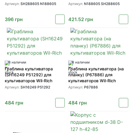
1010
Артикул:
SH288605 N188605
Артикул:
N188605 SH288605
396
грн
421.52
грн
В наличии
В наличии
Граблина культиватора
Граблина культиватора (на
(SH16249 P51292) для
планку) (P67886) для
культиваторов Wil-Rich
культиваторов Wil-Rich
Артикул:
SH16249 P51292
Артикул:
P67886
484
грн
484
грн