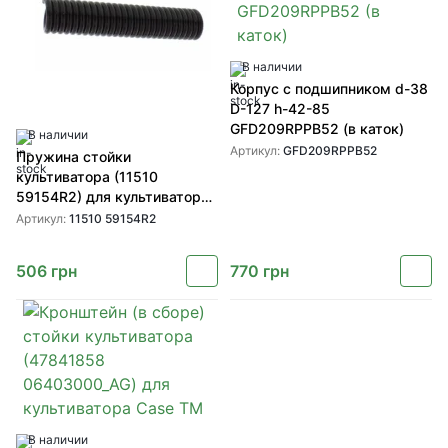
В наличии
Корпус с подшипником d-38
D-127 h-42-85
GFD209RPPB52 (в каток)
В наличии
Артикул:
GFD209RPPB52
Пружина стойки
культиватора (11510
59154R2) для культиваторов
Wil-Rich, Great Plains, Case
Артикул:
11510 59154R2
TM
506
грн
770
грн
В наличии