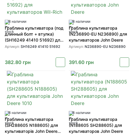
В наличии
В наличии
Граблина культиватора (под
Граблина культиватора
длинный болт + втулка)
(N236890-EU N236890) для
(SH16249 41410 51692) для
культиваторов John Deere
культиваторов Wil-Rich
Артикул:
SH16249 41410 51692
Артикул:
N236890-EU N236890
382.80
грн
391.60
грн
В наличии
В наличии
Граблина культиватора
Граблина культиватора
(SH288605 N188605) для
(N188605 SH288605) для
культиваторів John Deere
культиваторов John Deere