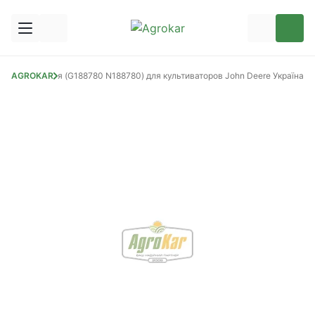
атора наружная (G188780 N188780) для культиваторов John Deere Україна
AGROKAR