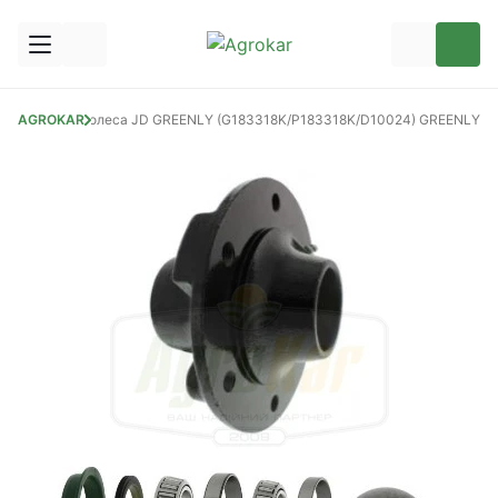
ранспортного колеса JD GREENLY (G183318K/P183318K/D10024) GREENLY
AGROKAR