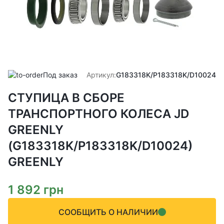
Под заказ
Артикул:
G183318K/P183318K/D10024
СТУПИЦА В СБОРЕ
ТРАНСПОРТНОГО КОЛЕСА JD
GREENLY
(G183318K/P183318K/D10024)
GREENLY
1 892
грн
СООБЩИТЬ О НАЛИЧИИ