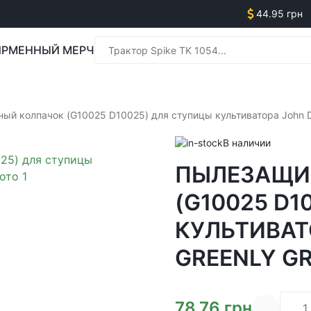
44.95 грн
РМЕННЫЙ МЕРЧ
Менед
ый колпачок (G10025 D10025) для ступицы культиватора John 
В наличии
ПЫЛЕЗАЩИ
Менед
(G10025 D1
КУЛЬТИВАТ
GREENLY G
78.76
грн