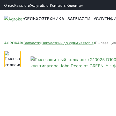
О нас
Каталоги
Услуги
Блог
Контакты
Клиентам
СЕЛЬХОЗТЕХНИКА
ЗАПЧАСТИ
УСЛУГИ
ФИ
AGROKAR
Запчасти
Запчастини до культиваторів
Пылезащитн