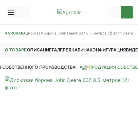
овые бороны
AGROKAR
Дисковая борона John Deere 637 8.5-метров (2) John Deere
О ТОВАРЕ
ОПИСАНИЕ
ГАЛЕРЕЯ
КАБИНА
КОНФИГУРАЦИЯ
ВИД
СОБСТВЕННОГО ПРОИЗВОДСТВА
ПРОДУКЦИЯ СОБСТВЕН