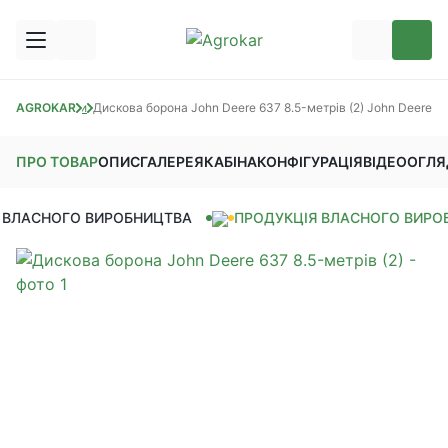
Дискові борони
AGROKAR
Дискова борона John Deere 637 8.5-метрів (2) John Deere
ПРО ТОВАР
ОПИС
ГАЛЕРЕЯ
КАБІНА
КОНФІГУРАЦІЯ
ВІДЕООГЛЯ
ВЛАСНОГО ВИРОБНИЦТВА
ПРОДУКЦІЯ ВЛАСНОГО ВИРОБ