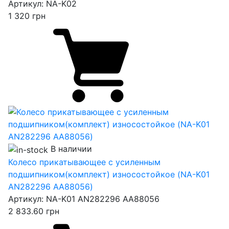
Артикул:
NA-K02
1 320
грн
В наличии
Колесо прикатывающее с усиленным
подшипником(комплект) износостойкое (NA-K01
AN282296 AA88056)
Артикул:
NA-K01 AN282296 AA88056
2 833.60
грн