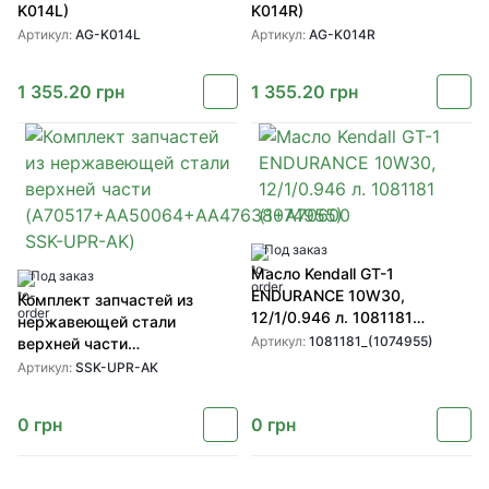
K014L)
K014R)
Артикул:
AG-K014L
Артикул:
AG-K014R
1 355.20
грн
1 355.20
грн
Под заказ
Масло Kendall GT-1
Под заказ
ENDURANCE 10W30,
Комплект запчастей из
12/1/0.946 л. 1081181
нержавеющей стали
(1074955)
Артикул:
1081181_(1074955)
верхней части
(A70517+AA50064+AA47638+A70600
Артикул:
SSK-UPR-AK
SSK-UPR-AK)
0
грн
0
грн