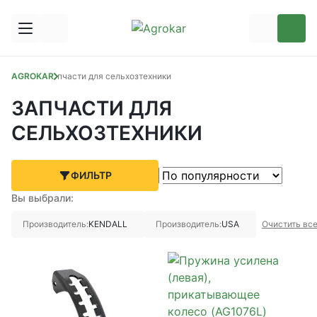
AGROKAR
Запчасти для сельхозтехники
ЗАПЧАСТИ ДЛЯ
СЕЛЬХОЗТЕХНИКИ
ФИЛЬТР
Вы выбрали:
Производитель:
KENDALL
Производитель:
USA
Очистить вс