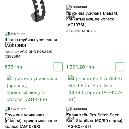
В наличии
Пружина усилена (левая),
прикатывающее колесо
(AG1076L)
Артикул:
AG1076L
В наличии
Шкала глубины усиленная
(AGK10HD)
Артикул:
AGK10HD N283120
N282084
836
грн
1 201.20
грн
В наличии
В наличии
Пружина усиленная
Кронштейн Pro-Stitch Seed
(правая), прикатывающее
Boot Stabilizer (60/90 серии)
колесо (AG1076R)
(AG-K07-ST)