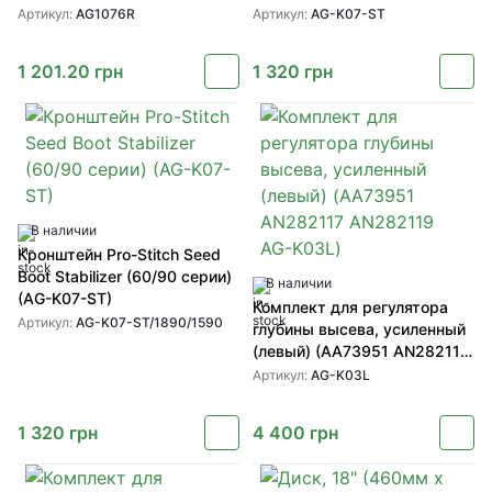
Артикул:
AG1076R
Артикул:
AG-K07-ST
1 201.20
грн
1 320
грн
В наличии
Кронштейн Pro-Stitch Seed
Boot Stabilizer (60/90 серии)
В наличии
(AG-K07-ST)
Комплект для регулятора
Артикул:
AG-K07-ST/1890/1590
глубины высева, усиленный
(левый) (AA73951 AN282117
AN282119 AG-K03L)
Артикул:
AG-K03L
1 320
грн
4 400
грн