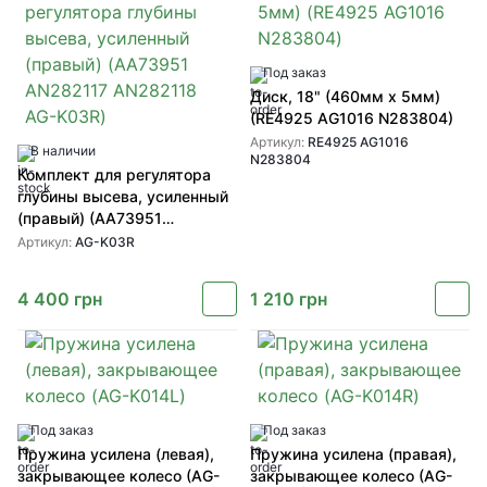
Под заказ
Диск, 18" (460мм х 5мм)
(RE4925 AG1016 N283804)
Артикул:
RE4925 AG1016
В наличии
N283804
Комплект для регулятора
глубины высева, усиленный
(правый) (AA73951
AN282117 AN282118 AG-
Артикул:
AG-K03R
K03R)
4 400
грн
1 210
грн
Под заказ
Под заказ
Пружина усилена (левая),
Пружина усилена (правая),
закрывающее колесо (AG-
закрывающее колесо (AG-