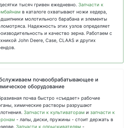
 десятки тысяч гривен ежедневно.
Запчасти к
омбайнам
в каталоге охватывают ножи хедера,
одшипники молотильного барабана и элементы
оломотряса. Надежность этих узлов определяет
роизводительность и качество зерна. Работаем с
ехникой John Deere, Case, CLAAS и других
рендов.
бслуживаем почвообрабатывающее и
имическое оборудование
бразивная почва быстро «съедает» рабочие
рганы, химические растворы разрушают
плотнения.
Запчасти к культиваторам
и
запчасти к
оронам
- лапы, диски, пружины - стоит держать в
езерве.
Запчасти к опрыскивателям
-