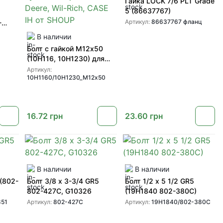
Гайка LOCK 7/6 PLT Grade
5 (86637767)
Артикул:
86637767 фланц
-
В наличии
Болт с гайкой М12х50
(10H116, 10H1230) для
культиваторов John
Артикул:
10H1160/10H1230_М12х50
Deere, Wil-Rich, CASE IH
от SHOUP
16.72
грн
23.60
грн
В наличии
В наличии
 (802-
Болт 3/8 x 3-3/4 GR5
Болт 1/2 х 5 1/2 GR5
802-427C, G10326
(19H1840 802-380C)
851
Артикул:
802-427C
Артикул:
19H1840/802-380C