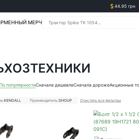
44.95 грн
РМЕННЫЙ МЕРЧ
Менед
ЬХОЗТЕХНИКИ
Менед
По популярности
Сначала дешевле
Сначала дороже
Акционные т
ь:
KENDALL
Производитель:
SHOUP
Очистить все фильтры