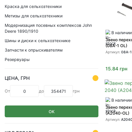
Краска для сельхозтехники
Метизы для сельхозтехники
Модернизация посевных комплексов John
Deere 1890/1910
В наличии
Звено перех
Шины и диски к сельхозтехнике
(08A-1 OL)
Запчасти к опрыскивателям
Артикул:
08A-1
Резервуары
15.84
грн
ЦЕНА, ГРН
От
до
грн
В наличии
Звено перех
ОК
(A2040-OL)
Артикул:
A204