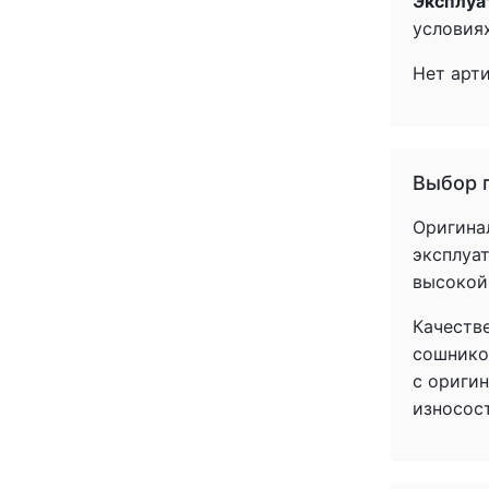
Эксплуа
(1)
условиях
(1)
(1)
Нет арт
(1)
(1)
(1)
(1)
Выбор 
(1)
(1)
Оригина
(1)
эксплуат
(1)
высокой
(1)
Качеств
(1)
сошнико
(1)
с ориги
(1)
износос
(1)
(1)
(1)
(1)