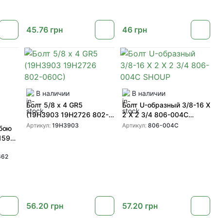
45.76
грн
46
грн
В наличии
В наличии
Болт 5/8 х 4 GR5
Болт U-образный 3/8-16 X
(19H3903 19H2726 802-
2 X 2 3/4 806-004C
060C)
SHOUP
Артикул:
19H3903
Артикул:
806-004C
1590
662
56.20
грн
57.20
грн