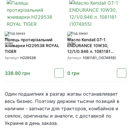
Под заказ
Под заказ
Палець протирізальний
Масло Kendall GT-1
жниварки H229538 ROYAL
ENDURANCE 10W30,
TIGER
12/1/0.946 л. 1081181
(1074955)
Артикул:
H229538
Артикул:
1081181_(1074955)
338.80
грн
0
грн
Один подшипник в разгар жатвы останавливает
весь бизнес. Поэтому держим тысячи позиций в
наличии - запчасти для тракторов, комбайнов и
сеялок, оригиналы и аналоги, с доставкой по
Украине в день заказа.