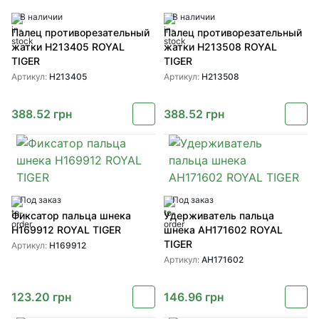
В наличии
В наличии
Палец противорезательный
Палец противорезательный
жатки H213405 ROYAL
жатки H213508 ROYAL
TIGER
TIGER
Артикул:
H213405
Артикул:
H213508
388.52
грн
388.52
грн
Под заказ
Под заказ
Фиксатор пальца шнека
Удерживатель пальца
H169912 ROYAL TIGER
шнека AH171602 ROYAL
TIGER
Артикул:
H169912
Артикул:
AH171602
123.20
грн
146.96
грн