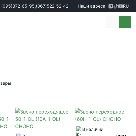
,
(095)
872-65-95
(067)
522-52-42
Наши адреса
RU
Адрес
г. Кропивницкий, ул. Первая
жеры по продаже запчастей
(095)
872-65-95
Выставочная, 10
- Олександр
(096)
042-43-03
- Сергій
(067)
522-52-42
- Сергій
(067)
120-27-20
- Владислав
Адрес
г. Винница (с. Винницкие хутора), ул.
Немировское шоссе, 90г
жеры по продаже техники
овары
(098)
230-22-30
- Євгеній
(098)
638-68-68
- Едуард
(097)
120-57-20
- Олександр
В наличии