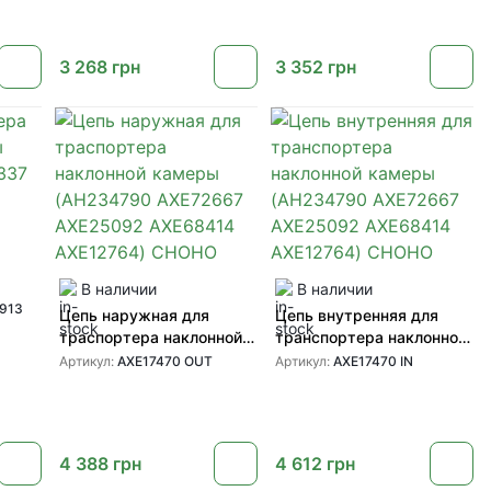
3 268
грн
3 352
грн
В наличии
В наличии
37
913
Цепь наружная для
Цепь внутренняя для
траспортера наклонной
транспортера наклонной
камеры (AH234790
камеры (AH234790
Артикул:
AXE17470 OUT
Артикул:
AXE17470 IN
AXE72667 AXE25092
AXE72667 AXE25092
AXE68414 AXE12764)
AXE68414 AXE12764)
CHOHO
CHOHO
4 388
грн
4 612
грн