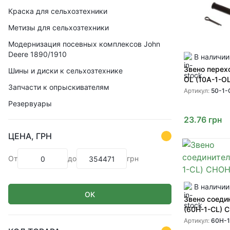
Краска для сельхозтехники
Метизы для сельхозтехники
Модернизация посевных комплексов John
Deere 1890/1910
В наличии
Звено перех
Шины и диски к сельхозтехнике
OL (10A-1-OL
Запчасти к опрыскивателям
Артикул:
50-1-
Резервуары
23.76
грн
ЦЕНА, ГРН
От
до
грн
В наличии
ОК
Звено соеди
(60H-1-CL)
Артикул:
60H-1