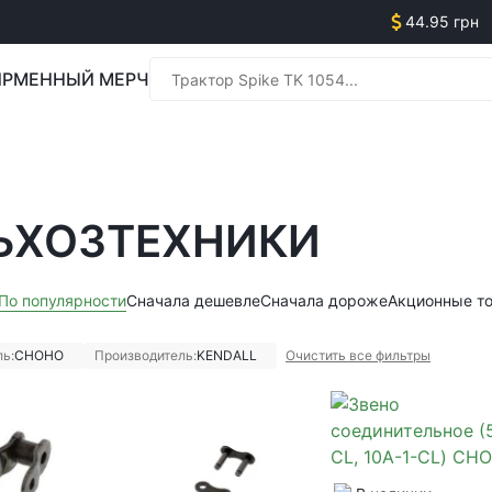
44.95 грн
РМЕННЫЙ МЕРЧ
Менед
ЬХОЗТЕХНИКИ
Менед
По популярности
Сначала дешевле
Сначала дороже
Акционные т
ь:
CHOHO
Производитель:
KENDALL
Очистить все фильтры