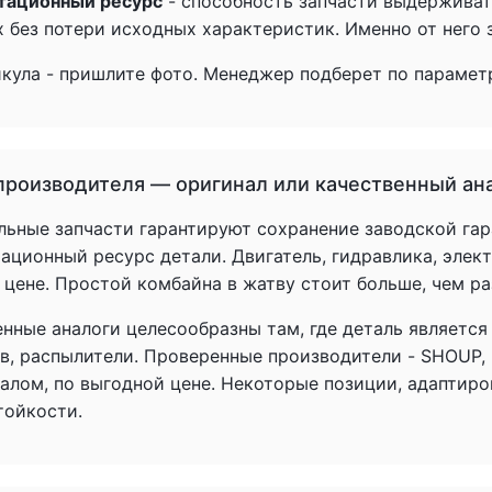
тационный ресурс
- способность запчасти выдерживат
 без потери исходных характеристик. Именно от него з
икула - пришлите фото. Менеджер подберет по параметр
производителя — оригинал или качественный ан
льные запчасти гарантируют сохранение заводской гар
ационный ресурс детали. Двигатель, гидравлика, элек
 цене. Простой комбайна в жатву стоит больше, чем р
енные аналоги целесообразны там, где деталь является
в, распылители. Проверенные производители - SHOUP,
налом, по выгодной цене. Некоторые позиции, адаптир
тойкости.