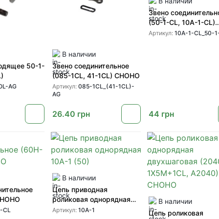
В наличии
Звено соединительн
(50-1-CL, 10A-1-CL)
CHOHO
Артикул:
10A-1-CL_50-1
В наличии
одящее 50-1-
Звено соединительное
)
(085-1CL, 41-1CL) CHOHO
OL-AG
Артикул:
085-1CL_(41-1CL)-
AG
26.40
грн
44
грн
В наличии
нительное
Цепь приводная
 CHOHO
роликовая однорядная
В наличии
10A-1 (50)
-CL
Артикул:
10A-1
Цепь роликовая