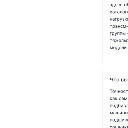
здесь о
USA
(+11)
каталог
VADERSTAD
(+3)
нагрузк
WHITE
(+5)
трансми
YETTER
(+7)
группы 
YUKO
(+2)
тяжелых
Агоропласт
(+1)
модели 
УКР
(+1)
Україна
(+213)
Что вы
Точност
как сем
подбира
машины.
подшипн
сошника