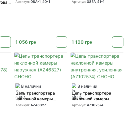
1CL, 08A-1 40-1) CHOHO
1CL, (085A 41-1) CHOHO
Артикул:
08A-1_40-1
Артикул:
085A_41-1
говая
2040)
1 056
грн
1 100
грн
В наличии
В наличии
Цепь транспортера
Цепь транспортера
наклонной камеры
наклонной камеры
8)
наружная (AZ46327)
внутренняя, усиленная
Артикул:
AZ46327
Артикул:
AZ102574
CHOHO
(AZ102574) CHOHO