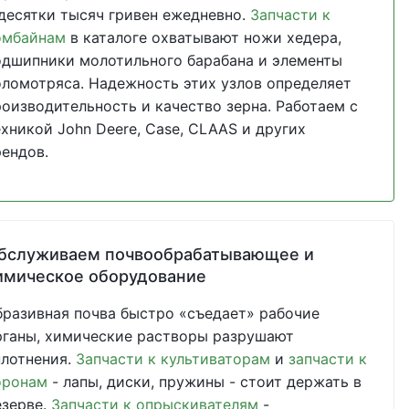
 десятки тысяч гривен ежедневно.
Запчасти к
омбайнам
в каталоге охватывают ножи хедера,
одшипники молотильного барабана и элементы
оломотряса. Надежность этих узлов определяет
роизводительность и качество зерна. Работаем с
ехникой John Deere, Case, CLAAS и других
рендов.
бслуживаем почвообрабатывающее и
имическое оборудование
бразивная почва быстро «съедает» рабочие
рганы, химические растворы разрушают
плотнения.
Запчасти к культиваторам
и
запчасти к
оронам
- лапы, диски, пружины - стоит держать в
езерве.
Запчасти к опрыскивателям
-