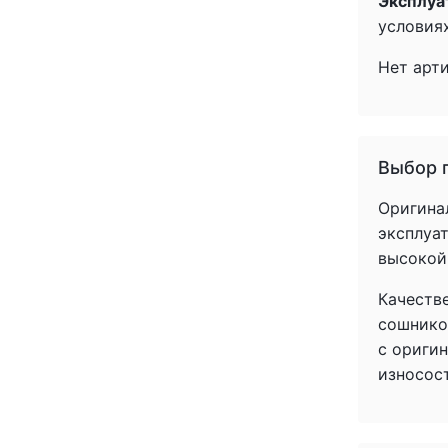
Эксплуа
условиях
Нет арт
Выбор 
Оригина
эксплуат
высокой
Качеств
сошнико
с ориги
износос