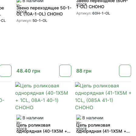
В наличии
Звено переходное (60H-
1-OL) CHOHO
ое
Звено переходящее 50-1-
Артикул:
60H-1-OL
OL (10A-1-OL) CHOHO
-CL
Артикул:
50-1-OL
48.40
грн
88
грн
В наличии
В наличии
Цепь роликовая
Цепь роликовая
однорядная (40-1X5M +
однорядная (41-1X5M +