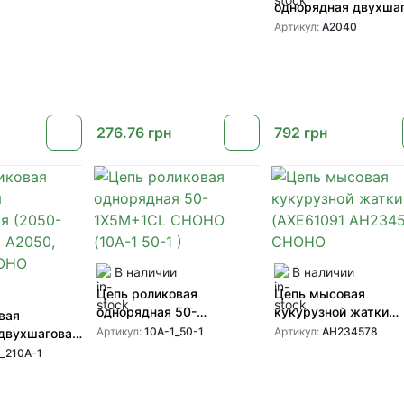
однорядная двухша
(2040-1X5M+1CL, А
Артикул:
А2040
CHOHO
276.76
грн
792
грн
В наличии
В наличии
Цепь роликовая
Цепь мысовая
однорядная 50-
кукурузной жатки
вая
1X5M+1CL CHOHO (10A-1
(AXE61091 AH23457
Артикул:
10A-1_50-1
Артикул:
AH234578
двухшаговая
50-1 )
CHOHO
+ 1CL,
_210A-1
-1) CHOHO