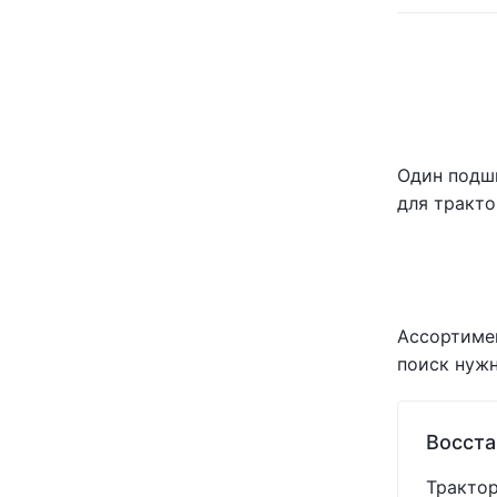
KOYO
(+1)
KRAMP
(+61)
MAYER-PRO
(+487)
MEXICO
(+6)
MOTUL
(+2)
NILS
(+1)
Один подши
NT
(+1)
NTN
(+1)
для тракто
OSMUNDSON
(+2)
PEER
(+3)
POLMAC
(+1)
PRECISION PLANTING
(+11)
RED E
(+29)
Ассортимен
ROYAL TIGER
(+5)
поиск нужн
SHOUP
(+384)
SKF
(+11)
Восста
SNR
(+2)
SPIKE
(+1)
Трактор
TIMKEN
(+1)