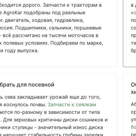
бходится дорого. Запчасти к тракторам в
в
е AgroKar подобраны под реальные
к
и: двигатель, ходовая, гидравлика,
п
ссия. Подшипники, сальники, поршневые
с
- всё рассчитано на тысячи моточасов в
п
 полевых условиях. Подбираем по марке,
т
и году выпуска.
б
брать для посевной
О
х
ь сева закладывает урожай еще до того,
А
я коснулось почвы.
Запчасти к сеялкам
о
ются по-разному в зависимости от типа
у
 Для зерновых критичны диски сошников и
б
ики ступицы - значительный износ диска
р
 нарушает стабильность глубины заделки