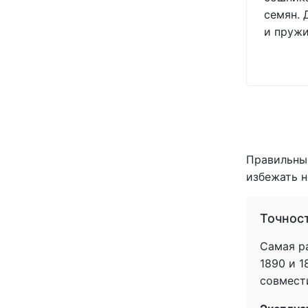
семян. 
и пружи
Правильный
избежать н
Точнос
Самая ра
1890 и 
совмести