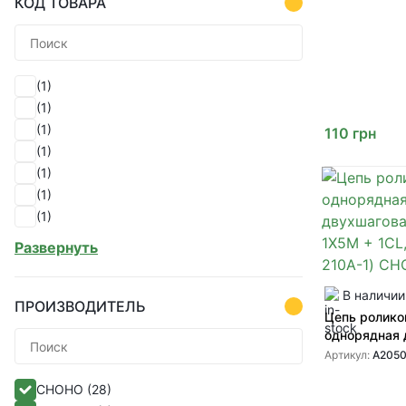
КОД ТОВАРА
(1)
(1)
(1)
110
грн
(1)
(1)
(1)
(1)
(1)
Развернуть
(1)
(1)
В наличии
(1)
ПРОИЗВОДИТЕЛЬ
Цепь ролико
(1)
однорядная 
(1)
(2050-1X5M 
Артикул:
А2050
(1)
А2050, 210A
CHOHO
(28)
(1)