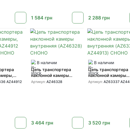
1 584
грн
2 288
грн
В наличии
В наличии
ортера
Цепь транспортера
Цепь транспортера
амеры,
наклонной камеры
наклонной камеры
AZ44912
внутренняя (AZ46328)
внутренняя (AZ633
336 AZ44912
Артикул:
AZ46328
Артикул:
AZ63337 AZ44
HOHO
CHOHO
AZ44913) CHOHO
3 464
грн
3 520
грн