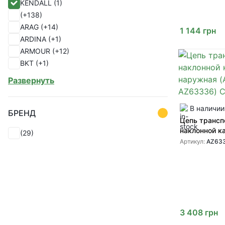
KENDALL
(1)
(1)
(+138)
(1)
ARAG
(+14)
(1)
1 144
грн
ARDINA
(+1)
(1)
ARMOUR
(+12)
(1)
BKT
(+1)
(1)
CASE IH
(+18)
(1)
Развернуть
CHINA
(+1)
(1)
ERIKS
(+1)
(1)
В наличии
EU
(+18)
(1)
БРЕНД
Цепь трансп
FKL
(+1)
(1)
наклонной к
(29)
FUCHS
(+16)
(1)
наружная (
Артикул:
AZ63
GREAT PLAINS
(+55)
(1)
AZ63336) C
GREENLY
(+330)
(1)
ITALY
(+2)
John Deere
(+125)
KABAT
(+2)
KINZE
(+9)
3 408
грн
KLEAN-STRIP
(+1)