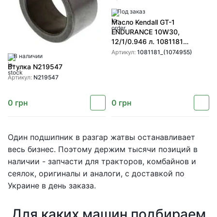
Под заказ
Масло Kendall GT-1
ENDURANCE 10W30,
12/1/0.946 л. 1081181
(1074955)
Артикул:
1081181_(1074955)
В наличии
Втулка N219547
Артикул:
N219547
0
грн
0
грн
Один подшипник в разгар жатвы останавливает
весь бизнес. Поэтому держим тысячи позиций в
наличии - запчасти для тракторов, комбайнов и
сеялок, оригиналы и аналоги, с доставкой по
Украине в день заказа.
Для каких машин подбираем