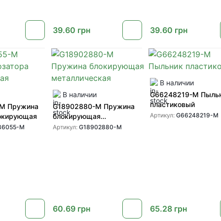
39.60
грн
39.60
грн
В наличии
В наличии
G66248219-M Пыль
пластиковый
M Пружина
G18902880-M Пружина
Артикул:
G66248219-M
локирующая
блокирующая
металлическая
36055-M
Артикул:
G18902880-M
60.69
грн
65.28
грн