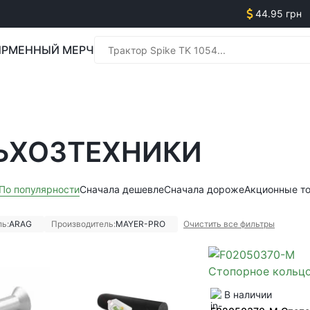
44.95 грн
РМЕННЫЙ МЕРЧ
Менед
ЬХОЗТЕХНИКИ
Менед
По популярности
Сначала дешевле
Сначала дороже
Акционные т
ь:
ARAG
Производитель:
MAYER-PRO
Очистить все фильтры
В наличии