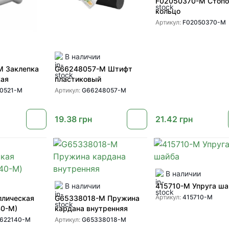
F02050370-M Стопо
кольцо
Артикул:
F02050370-M
В наличии
M Заклепка
G66248057-M Штифт
кая
пластиковый
0521-M
Артикул:
G66248057-M
19.38
грн
21.42
грн
В наличии
В наличии
415710-M Упруга ша
Артикул:
415710-M
ллическая
G65338018-M Пружина
40-M)
кардана внутренняя
1622140-M
Артикул:
G65338018-M