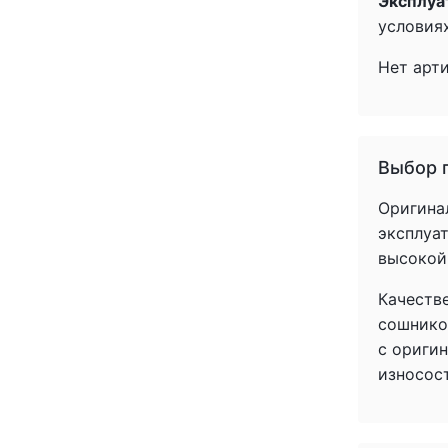
Эксплуа
(1)
условиях
(1)
(1)
Нет арт
(1)
(1)
(1)
(1)
Выбор 
(1)
(1)
Оригина
(1)
эксплуат
(1)
высокой
(1)
Качеств
(1)
сошнико
(1)
с ориги
(1)
износос
(1)
(1)
(1)
(1)