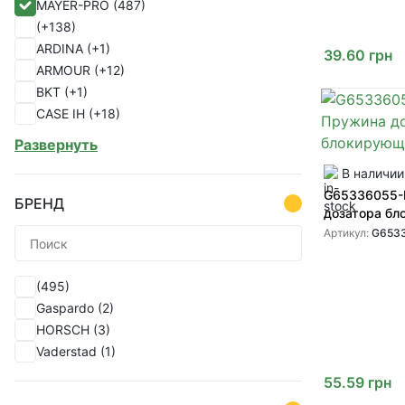
MAYER-PRO
(487)
(1)
(+138)
(1)
ARDINA
(+1)
(1)
39.60
грн
ARMOUR
(+12)
(1)
BKT
(+1)
(1)
CASE IH
(+18)
(1)
CHINA
(+1)
(1)
Развернуть
CHOHO
(+28)
(1)
В наличии
ERIKS
(+1)
(1)
G65336055-
EU
(+18)
(1)
БРЕНД
дозатора б
FKL
(+1)
(1)
Артикул:
G653
FUCHS
(+16)
(1)
GREAT PLAINS
(+55)
(1)
(495)
GREENLY
(+330)
(1)
Gaspardo
(2)
ITALY
(+2)
(1)
HORSCH
(3)
John Deere
(+125)
(1)
Vaderstad
(1)
KABAT
(+2)
(1)
KENDALL
(+1)
(1)
55.59
грн
KINZE
(+9)
(1)