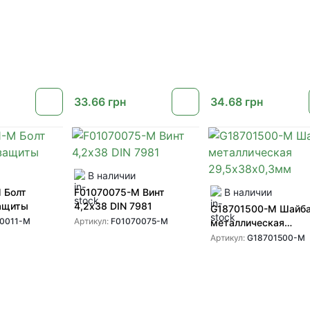
33.66
грн
34.68
грн
В наличии
 Болт
F01070075-M Винт
В наличии
защиты
4,2х38 DIN 7981
G18701500-M Шайб
0011-M
Артикул:
F01070075-M
металлическая
29,5х38х0,3мм
Артикул:
G18701500-M