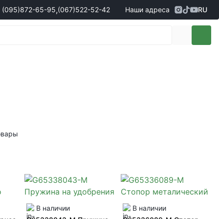
,
(095)
872-65-95
(067)
522-52-42
Наши адреса
RU
Адрес
г. Кропивницкий, ул. Первая
жеры по продаже запчастей
(095)
872-65-95
Выставочная, 10
- Олександр
(096)
042-43-03
- Сергій
(067)
522-52-42
- Сергій
(067)
120-27-20
- Владислав
Адрес
г. Винница (с. Винницкие хутора), ул.
Немировское шоссе, 90г
жеры по продаже техники
овары
(098)
230-22-30
- Євгеній
(098)
638-68-68
- Едуард
(097)
120-57-20
- Олександр
В наличии
В наличии