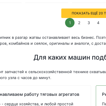
ПОКАЗАТЬ ЕЩЁ 20 
1
2
3
4
пник в разгар жатвы останавливает весь бизнес. Поэ
ров, комбайнов и сеялок, оригиналы и аналоги, с доста
Для каких машин под
т запчастей к сельскохозяйственной технике охватыва
ого узла с часов до минут.
навливаем работу тяговых агрегатов
Р
 - сердце хозяйства, и любой простой
П