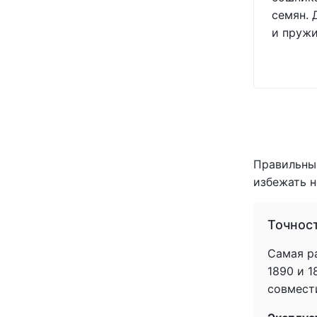
(1)
семян. 
(1)
и пружи
(1)
(1)
(1)
(1)
(1)
(1)
(1)
(1)
Правильный
(1)
избежать н
(1)
(1)
Точнос
(1)
(1)
Самая ра
(1)
1890 и 
(1)
совмести
(1)
(1)