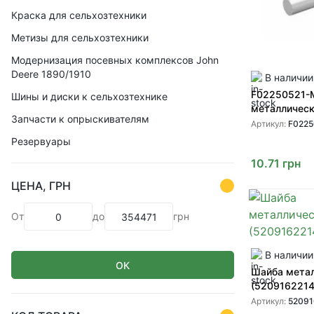
Краска для сельхозтехники
Метизы для сельхозтехники
Модернизация посевных комплексов John
Deere 1890/1910
В наличии
F02250521-
Шины и диски к сельхозтехнике
металличес
Запчасти к опрыскивателям
Артикул:
F0225
Резервуары
10.71
грн
ЦЕНА, ГРН
От
до
грн
В наличии
ОК
Шайба мета
(520916221
Артикул:
5209