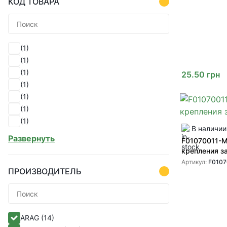
КОД ТОВАРА
(1)
(1)
(1)
25.50
грн
(1)
(1)
(1)
(1)
В наличии
(1)
Развернуть
F01070011-M
(1)
крепления 
(1)
Артикул:
F0107
(1)
ПРОИЗВОДИТЕЛЬ
(1)
(1)
(1)
ARAG
(14)
(1)