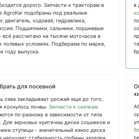
бходится дорого. Запчасти к тракторам в
в
е AgroKar подобраны под реальные
к
и: двигатель, ходовая, гидравлика,
п
ссия. Подшипники, сальники, поршневые
с
- всё рассчитано на тысячи моточасов в
п
 полевых условиях. Подбираем по марке,
т
и году выпуска.
б
брать для посевной
О
х
ь сева закладывает урожай еще до того,
А
я коснулось почвы.
Запчасти к сеялкам
о
ются по-разному в зависимости от типа
у
 Для зерновых критичны диски сошников и
б
ики ступицы - значительный износ диска
р
 нарушает стабильность глубины заделки