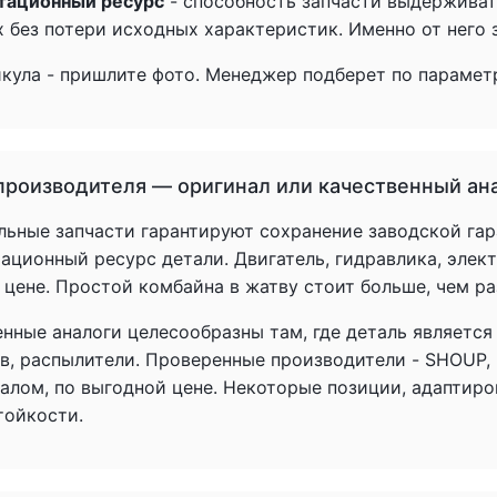
тационный ресурс
- способность запчасти выдерживат
 без потери исходных характеристик. Именно от него з
икула - пришлите фото. Менеджер подберет по параметр
производителя — оригинал или качественный ан
льные запчасти гарантируют сохранение заводской гар
ационный ресурс детали. Двигатель, гидравлика, элек
 цене. Простой комбайна в жатву стоит больше, чем р
енные аналоги целесообразны там, где деталь является
в, распылители. Проверенные производители - SHOUP,
налом, по выгодной цене. Некоторые позиции, адаптир
тойкости.