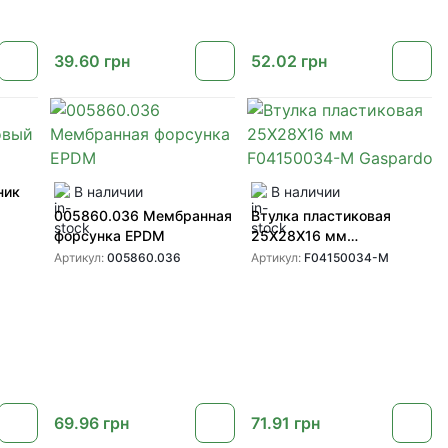
39.60
грн
52.02
грн
ник
В наличии
В наличии
005860.036 Мембранная
Втулка пластиковая
форсунка EPDM
25X28X16 мм
F04150034-M Gaspardo
Артикул:
005860.036
Артикул:
F04150034-M
69.96
грн
71.91
грн