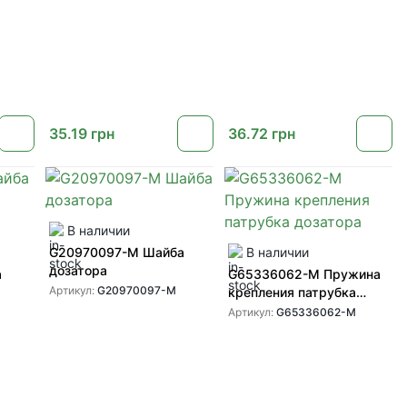
35.19
грн
36.72
грн
В наличии
G20970097-M Шайба
В наличии
дозатора
а
G65336062-M Пружина
Артикул:
G20970097-M
крепления патрубка
дозатора
Артикул:
G65336062-M