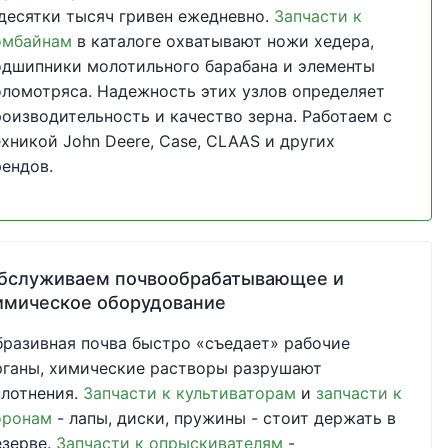
 десятки тысяч гривен ежедневно.
Запчасти к
омбайнам
в каталоге охватывают ножи хедера,
одшипники молотильного барабана и элементы
оломотряса. Надежность этих узлов определяет
роизводительность и качество зерна. Работаем с
ехникой John Deere, Case, CLAAS и других
рендов.
бслуживаем почвообрабатывающее и
имическое оборудование
бразивная почва быстро «съедает» рабочие
рганы, химические растворы разрушают
плотнения.
Запчасти к культиваторам
и
запчасти к
оронам
- лапы, диски, пружины - стоит держать в
езерве.
Запчасти к опрыскивателям
-