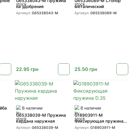
рное
G65338043-M Пружина
G65336089-M Стопор
на удобрения
металический
Артикул:
G65338043-M
Артикул:
G65336089-M
22.95
грн
25.50
грн
йба
В наличии
В наличии
G65338039-M Пружина
G18903911-M
кардана наружная
Фиксирующая пружина
D.35
Артикул:
G65338039-M
Артикул:
G18903911-M