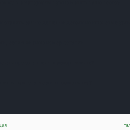
асходные материалы нужно менять чаще всего?
и ставить самые дешевые детали на ключевые узл
ть, если я не знаю номер детали?
ренды представлены в ассортименте?
словия расчета и есть ли самовывоз?
ЦИЯ
ТЕ