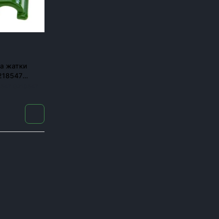
а жатки
218547
547 G218547
пник в разгар жатвы останавливает весь бизнес. Поэ
ров, комбайнов и сеялок, оригиналы и аналоги, с доста
Для каких машин под