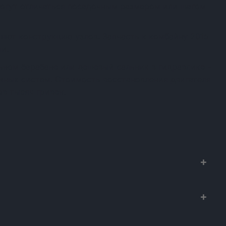
огут отличаться посадочным размером или шагом
яют конструкцию узлов. Запчасть к комбайну 2015
и.
ном барабане или дешевый сальник в гидравлике -
ежных систем. Стоимость восстановления двигателя
в тысяч гривен.
х к сельхозтехнике