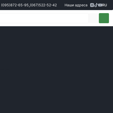
,
(095)
872-65-95
(067)
522-52-42
Наши адреса
RU
Адрес
г. Кропивницкий, ул. Первая
жеры по продаже запчастей
(095)
872-65-95
Выставочная, 10
- Олександр
(096)
042-43-03
- Сергій
(067)
522-52-42
- Сергій
(067)
120-27-20
- Владислав
Адрес
г. Винница (с. Винницкие хутора), ул.
Немировское шоссе, 90г
жеры по продаже техники
овары
(098)
230-22-30
- Євгеній
(098)
638-68-68
- Едуард
(097)
120-57-20
- Олександр