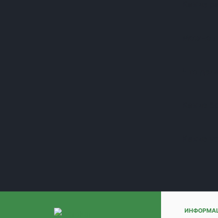
Какие р
(+1)
(+1)
(+1)
Можно л
(+1)
(+1)
(+1)
Что дела
(+1)
(+1)
(+1)
Какие б
(+1)
(+1)
Какие у
(+1)
(+1)
(+1)
(+1)
(+1)
(+1)
(+1)
ИНФОРМА