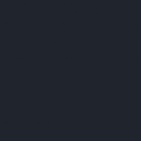
з артикула.
Похожие детали от разных модификаций м
Деталь не подойдет - время потрачено.
ование года выпуска.
Производители регулярно обновл
жет не встать на машину 2019-го при одинаковой модел
я на критических узлах.
Noname-подшипник в молотиль
экономия, а почти гарантированный выход из строя см
есте с запчастями и работами может достигать десятко
Частые вопросы о запчастя
отает гарантия на комплектующие?
у вас каталог запчастей с актуальными ценами?