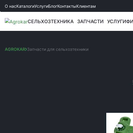
О нас
Каталоги
Услуги
Блог
Контакты
Клиентам
СЕЛЬХОЗТЕХНИКА
ЗАПЧАСТИ
УСЛУГИ
ФИ
AGROKAR
Запчасти для сельхозтехники
ЗАПЧАСТИ ДЛЯ СЕЛ
Сортировка:
КАТЕГОРИИ
Вы выбрали:
Запчастини до культиваторів
Код товара:
Запчасти к сеялкам
Запчасти к комбайнам и жаткам
Запчасти к боронам
Запчасти к спецтехнике JCB