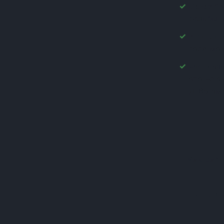
Заказ бе
(+1)
резьбы. 
(+1)
(+1)
Игнорир
(+1)
года мо
(+1)
Экономи
(+1)
это не 
(+1)
Д-65 вм
(+1)
(+1)
(+1)
(+1)
(+1)
(+1)
Как раб
(+1)
(+1)
(+1)
Есть ли 
(+1)
(+1)
(+1)