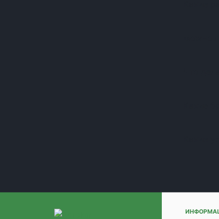
Какие р
(+1)
(+1)
(+1)
Можно л
(+1)
(+1)
(+1)
Что дела
(+1)
(+1)
(+1)
Какие б
(+1)
(+1)
Какие у
(+1)
(+1)
(+1)
(+1)
(+1)
(+1)
(+1)
ИНФОРМА