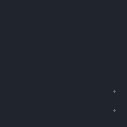
огут отличаться посадочным размером или шагом
яют конструкцию узлов. Запчасть к комбайну 2015
и.
ном барабане или дешевый сальник в гидравлике -
ежных систем. Стоимость восстановления двигателя
в тысяч гривен.
х к сельхозтехнике