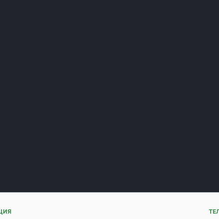
асходные материалы нужно менять чаще всего?
и ставить самые дешевые детали на ключевые узл
ть, если я не знаю номер детали?
ренды представлены в ассортименте?
словия расчета и есть ли самовывоз?
ЦИЯ
ТЕ