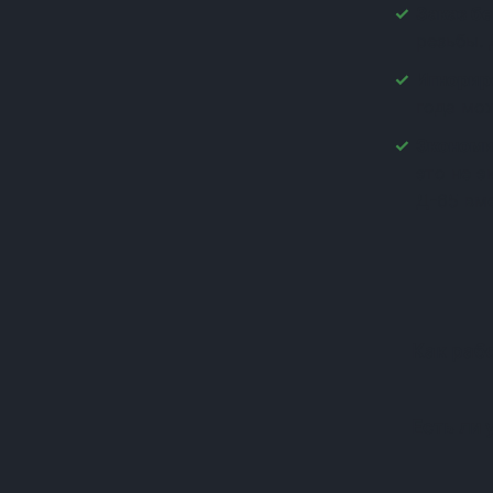
Заказ бе
(+1)
резьбы. 
(+1)
(+1)
Игнорир
(+1)
года мо
(+1)
Экономи
(+1)
это не 
(+1)
Д-65 вм
(+1)
(+1)
(+1)
(+1)
(+1)
(+1)
Как раб
(+1)
(+1)
(+1)
Есть ли 
(+1)
(+1)
(+1)