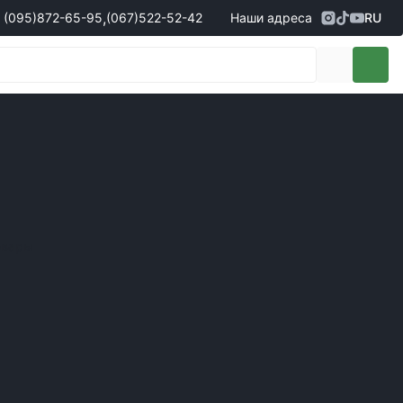
,
(095)
872-65-95
(067)
522-52-42
Наши адреса
RU
Адрес
г. Кропивницкий, ул. Первая
жеры по продаже запчастей
(095)
872-65-95
Выставочная, 10
- Олександр
(096)
042-43-03
- Сергій
(067)
522-52-42
- Сергій
(067)
120-27-20
- Владислав
Адрес
г. Винница (с. Винницкие хутора), ул.
Немировское шоссе, 90г
жеры по продаже техники
овары
(098)
230-22-30
- Євгеній
(098)
638-68-68
- Едуард
(097)
120-57-20
- Олександр