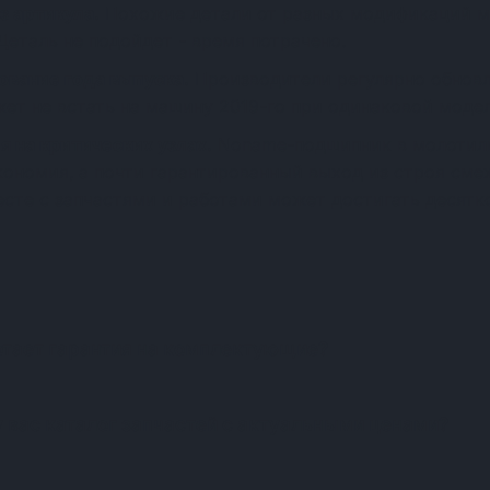
з артикула.
Похожие детали от разных модификаций м
Деталь не подойдет - время потрачено.
ование года выпуска.
Производители регулярно обновл
жет не встать на машину 2019-го при одинаковой модел
я на критических узлах.
Noname-подшипник в молотиль
экономия, а почти гарантированный выход из строя см
есте с запчастями и работами может достигать десятко
Частые вопросы о запчастя
отает гарантия на комплектующие?
у вас каталог запчастей с актуальными ценами?