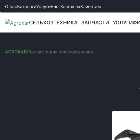
О нас
Каталоги
Услуги
Блог
Контакты
Клиентам
СЕЛЬХОЗТЕХНИКА
ЗАПЧАСТИ
УСЛУГИ
ФИ
AGROKAR
Запчасти для сельхозтехники
ЗАПЧАСТИ ДЛЯ СЕЛ
Сортировка:
КАТЕГОРИИ
Вы выбрали:
Запчастини до культиваторів
Код товара:
Запчасти к сеялкам
Запчасти к комбайнам и жаткам
Запчасти к боронам
Запчасти к спецтехнике JCB