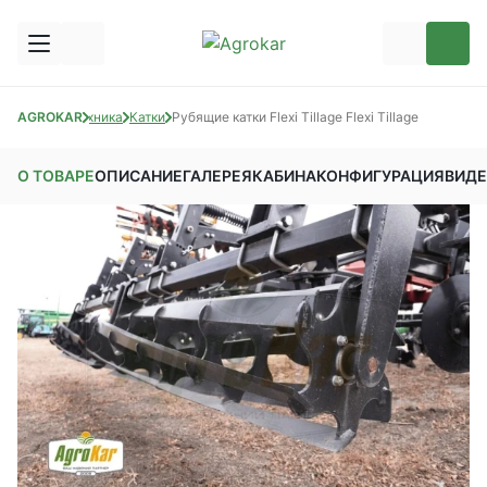
AGROKAR
Техника
Катки
Рубящие катки Flexi Tillage Flexi Tillage
О ТОВАРЕ
ОПИСАНИЕ
ГАЛЕРЕЯ
КАБИНА
КОНФИГУРАЦИЯ
ВИД