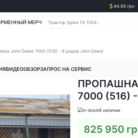
44.95 грн
РМЕННЫЙ МЕРЧ
Менед
лка John Deere 7000 (516) - 8 рядов John Deere
ИЯ
ВИДЕООБЗОР
ЗАПРОС НА СЕРВИС
ПРОПАШНАЯ
Менед
7000 (516)
В наличии
825 950
гр