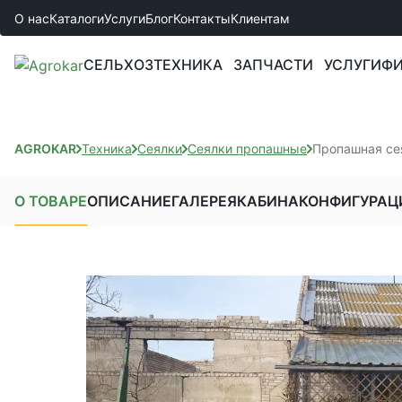
О нас
Каталоги
Услуги
Блог
Контакты
Клиентам
СЕЛЬХОЗТЕХНИКА
ЗАПЧАСТИ
УСЛУГИ
ФИ
AGROKAR
Техника
Сеялки
Сеялки пропашные
Пропашная сея
О ТОВАРЕ
ОПИСАНИЕ
ГАЛЕРЕЯ
КАБИНА
КОНФИГУРАЦ