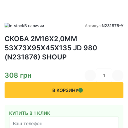
В наличии
Артикул:
N231876-У
СКОБА 2М16Х2,0ММ
53X73X95X45X135 JD 980
(N231876) SHOUP
308
грн
В КОРЗИНУ
КУПИТЬ В 1 КЛИК