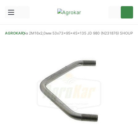
иваторів
AGROKAR
Скоба 2М16х2,0мм 53x73x95x45x135 JD 980 (N231876) SHOUP