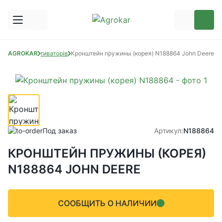
стини до культиваторів
AGROKAR
Кронштейн пружины (корея) N188864 John Deere
Под заказ
Артикул:
N188864
КРОНШТЕЙН ПРУЖИНЫ (КОРЕЯ)
N188864 JOHN DEERE
СООБЩИТЬ О НАЛИЧИИ