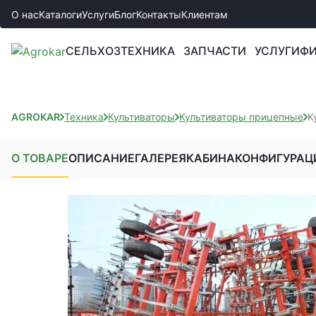
О нас
Каталоги
Услуги
Блог
Контакты
Клиентам
СЕЛЬХОЗТЕХНИКА
ЗАПЧАСТИ
УСЛУГИ
ФИ
AGROKAR
Техника
Культиваторы
Культиваторы прицепные
К
О ТОВАРЕ
ОПИСАНИЕ
ГАЛЕРЕЯ
КАБИНА
КОНФИГУРАЦ