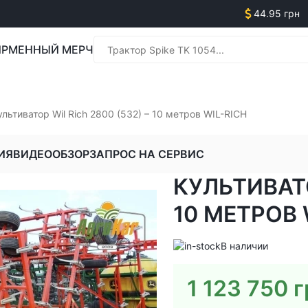
44.95 грн
РМЕННЫЙ МЕРЧ
Менед
ультиватор Wil Rich 2800 (532) – 10 метров WIL-RICH
ИЯ
ВИДЕООБЗОР
ЗАПРОС НА СЕРВИС
КУЛЬТИВАТО
Менед
10 МЕТРОВ 
В наличии
1 123 750
г