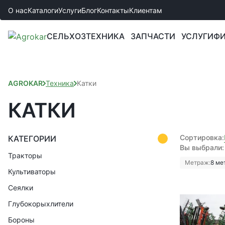
О нас
Каталоги
Услуги
Блог
Контакты
Клиентам
СЕЛЬХОЗТЕХНИКА
ЗАПЧАСТИ
УСЛУГИ
ФИ
AGROKAR
Техника
Катки
КАТКИ
Сортировка:
КАТЕГОРИИ
Вы выбрали:
Тракторы
Метраж:
8 ме
Культиваторы
Сеялки
Глубокорыхлители
Бороны