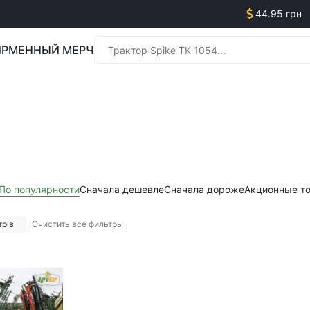
44.95 грн
РМЕННЫЙ МЕРЧ
Менед
Менед
По популярности
Сначала дешевле
Сначала дороже
Акционные т
трів
Очистить все фильтры