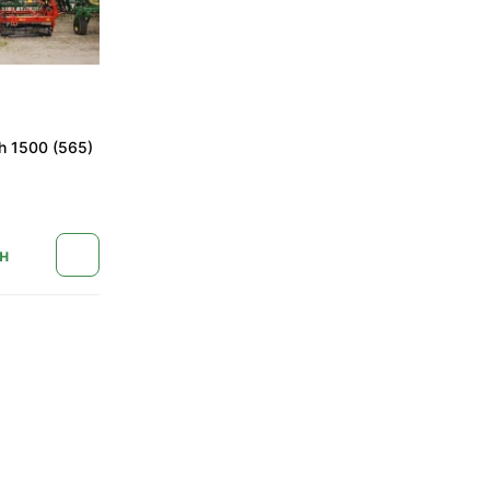
ch 1500 (565)
н