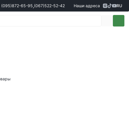
,
(095)
872-65-95
(067)
522-52-42
Наши адреса
RU
Адрес
г. Кропивницкий, ул. Первая
жеры по продаже запчастей
(095)
872-65-95
Выставочная, 10
- Олександр
(096)
042-43-03
- Сергій
(067)
522-52-42
- Сергій
(067)
120-27-20
- Владислав
Адрес
г. Винница (с. Винницкие хутора), ул.
Немировское шоссе, 90г
жеры по продаже техники
овары
(098)
230-22-30
- Євгеній
(098)
638-68-68
- Едуард
(097)
120-57-20
- Олександр