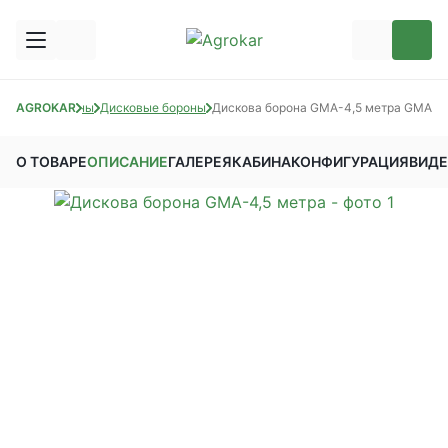
Техника
AGROKAR
Бороны
Дисковые бороны
Дискова борона GMA-4,5 метра GMA
О ТОВАРЕ
ОПИСАНИЕ
ГАЛЕРЕЯ
КАБИНА
КОНФИГУРАЦИЯ
ВИД