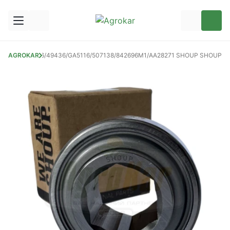
205KRR2/AE29876/49436/GA5116/507138/842696M1/AA28271 SHOUP SHOUP
AGROKAR