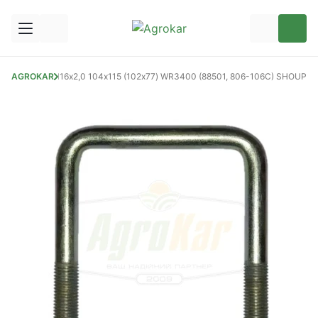
торів
AGROKAR
Скоба М16х2,0 104х115 (102x77) WR3400 (88501, 806-106C) SHOUP