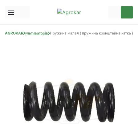
пчастини до культиваторів
AGROKAR
Пружина малая ( пружина кронштейна катка )