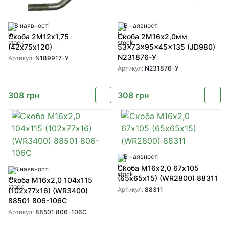
В наявності
В наявності
Скоба 2М12х1,75
Скоба 2М16х2,0мм
(42х75х120)
53x73x95x45x135 (JD980)
N231876-У
Артикул:
N189917-У
Артикул:
N231876-У
308
грн
308
грн
В наявності
Скоба М16х2,0 67х105
В наявності
(65х65х15) (WR2800) 88311
Скоба М16х2,0 104х115
Артикул:
88311
(102х77х16) (WR3400)
88501 806-106C
Артикул:
88501 806-106C