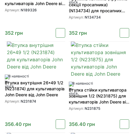
культиваторів John Deere від
секції просапника)
SHOUP
Артикул:
N189326
(N134734) для просапних
культиваторів John Deere від
Артикул:
N134734
SHOUP
352
грн
352
грн
В наявності
Втулка внутрішня 26*49 1/2
В наявності
(N231874) для культиваторів
Втулка стійки культиватора
John Deere від John Deere
зовнішня 1/2 (N231875) для
Артикул:
N231874
культиваторів John Deere від
John Deere
Артикул:
N231875
356.40
грн
356.40
грн