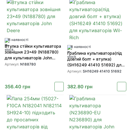
В наявності
Втулка стійки культиватора
В наявності
зовнішня 23*49 (N188780)
Граблина культиватора(під
для культиваторів John
довгий болт + втулка)
Deere
Артикул:
N188780
(SH16249 41410 51692) для
культиваторів Wil-Rich
Артикул:
SH16249 41410 51692
356.40
грн
382.80
грн