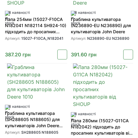
В наявності
В наявності
Лапа 254мм (15027-F10CA
Граблина культиватора
N182041 N182114 SH924-10)
(N236890-EU N236890) для
підходить до просапних
культиваторів John Deere
культиваторів від SHOUP
Артикул:
15027-F10CA_N182041
Артикул:
N236890-EU N236890
387.20
грн
391.60
грн
В наявності
Граблина культиватора
В наявності
(SH288605 N188605) для
Лапа 280мм (15027-G11CA
культиваторів John Deere
N182042) підходить до
1010
Артикул:
SH288605 N188605
просапних культиваторів від