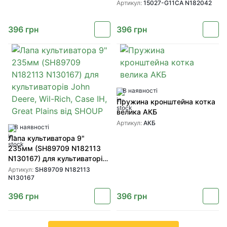
SHOUP
Артикул:
15027-G11CA N182042
396
грн
396
грн
В наявності
Пружина кронштейна котка
велика АКБ
Артикул:
АКБ
В наявності
Лапа культиватора 9"
235мм (SH89709 N182113
N130167) для культиваторів
John Deere, Wil-Rich, Case IH,
Артикул:
SH89709 N182113
N130167
Great Plains від SHOUP
396
грн
396
грн