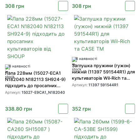
308
грн
308
грн
В наявності
Заглушка пружини (гужон)
В наявності
нижній (11397 591544R1) для
Лапа 228мм (15027-ECA1
культиваторів Wil-Rich та
N182040 N182113 SH924-9)
CASE TM
Артикул:
11397 591544R1
підходить до просапних
культиваторів від SHOUP
Артикул:
15027-E9CA1_N182040
338.80
грн
352
грн