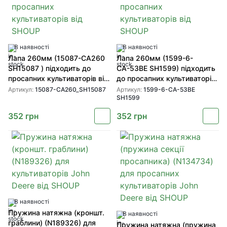
В наявності
В наявності
Лапа 260мм (15087-CA260
Лапа 260мм (1599-6-
SH15087 ) підходить до
СА-53BE SH1599) підходить
просапних культиваторів від
до просапних культиваторів
SHOUP
від SHOUP
Артикул:
15087-CA260_SH15087
Артикул:
1599-6-СА-53BE
SH1599
352
грн
352
грн
В наявності
Пружина натяжна (кроншт.
В наявності
граблини) (N189326) для
Пружина натяжна (пружина