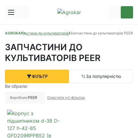
частини
AGROKAR
Запчастини до культиваторів
Запчастини до культиваторів PEER
ЗАПЧАСТИНИ ДО
КУЛЬТИВАТОРІВ PEER
ФІЛЬТР
За популярністю
Ви обрали:
Виробник:
PEER
Очистити усі фільтра