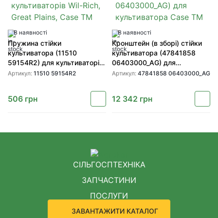
В наявності
В наявності
Пружина стійки
Кронштейн (в зборі) стійки
культиватора (11510
культиватора (47841858
59154R2) для культиваторів
06403000_AG) для
Wil-Rich, Great Plains, Case
культиватора Case TM
Артикул:
11510 59154R2
Артикул:
47841858 06403000_AG
TM
506
грн
12 342
грн
СІЛЬГОСПТЕХНІКА
ЗАПЧАСТИНИ
ПОСЛУГИ
ЗАВАНТАЖИТИ КАТАЛОГ