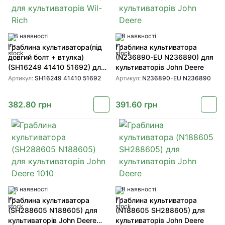
В наявності
В наявності
Граблина культиватора(під
Граблина культиватора
довгий болт + втулка)
(N236890-EU N236890) для
(SH16249 41410 51692) для
культиваторів John Deere
культиваторів Wil-Rich
Артикул:
SH16249 41410 51692
Артикул:
N236890-EU N236890
382.80
грн
391.60
грн
В наявності
В наявності
Граблина культиватора
Граблина культиватора
(SH288605 N188605) для
(N188605 SH288605) для
культиваторів John Deere
культиваторів John Deere