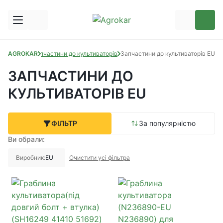
апчастини
AGROKAR
Запчастини до культиваторів
Запчастини до культиваторів EU
ЗАПЧАСТИНИ ДО
КУЛЬТИВАТОРІВ EU
ФІЛЬТР
За популярністю
Ви обрали:
Виробник:
EU
Очистити усі фільтра