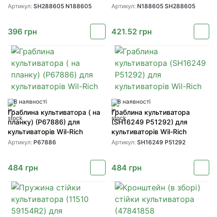
1010
Артикул:
SH288605 N188605
Артикул:
N188605 SH288605
396
грн
421.52
грн
В наявності
В наявності
Граблина культиватора ( на
Граблина культиватора
планку) (P67886) для
(SH16249 P51292) для
культиваторів Wil-Rich
культиваторів Wil-Rich
Артикул:
P67886
Артикул:
SH16249 P51292
484
грн
484
грн