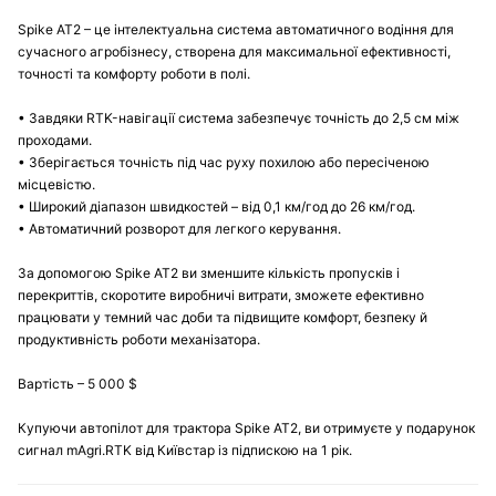
Spike AT2 – це інтелектуальна система автоматичного водіння для
сучасного агробізнесу, створена для максимальної ефективності,
точності та комфорту роботи в полі.
• Завдяки RTK-навігації система забезпечує точність до 2,5 см між
проходами.
• Зберігається точність під час руху похилою або пересіченою
місцевістю.
• Широкий діапазон швидкостей – від 0,1 км/год до 26 км/год.
• Автоматичний розворот для легкого керування.
За допомогою Spike AT2 ви зменшите кількість пропусків і
перекриттів, скоротите виробничі витрати, зможете ефективно
працювати у темний час доби та підвищите комфорт, безпеку й
продуктивність роботи механізатора.
Вартість – 5 000 $
Купуючи автопілот для трактора Spike AT2, ви отримуєте у подарунок
сигнал mAgri.RTK від Київстар із підпискою на 1 рік.