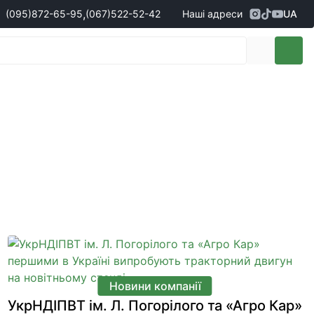
,
(095)
872-65-95
(067)
522-52-42
Наші адреси
UA
Адреса
м. Кропивницький, вул. Перша
жери з продажу запчастин
(095)
872-65-95
Виставкова, 10
- Олександр
(096)
042-43-03
- Сергій
(067)
522-52-42
- Сергій
(067)
120-27-20
- Владислав
Адреса
м. Вінниця (с. Вінницькі хутори), вул.
Немирівське шосе, 90г
жери з продажу техніки
(098)
230-22-30
- Євгеній
(098)
638-68-68
- Едуард
(097)
120-57-20
- Олександр
Новини компанії
УкрНДІПВТ ім. Л. Погорілого та «Агро Кар»